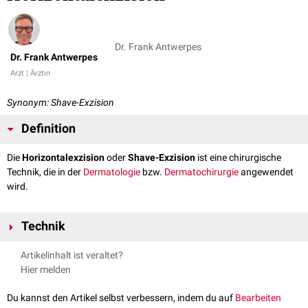
Dr. Frank Antwerpes
Dr. Frank Antwerpes
Arzt | Ärztin
Synonym: Shave-Exzision
Definition
Die
Horizontalexzision
oder
Shave-Exzision
ist eine chirurgische
Technik, die in der
Dermatologie
bzw.
Dermatochirurgie
angewendet
wird.
Technik
Bei der Horizontalexzision wird die Hautveränderung, die entfernt
Artikelinhalt ist veraltet?
werden soll, durch den seitlichen Druck von 2 Fingern angehoben, so
Hier melden
dass eine Hautfalte entsteht, in deren Mitte die
Läsion
liegt. Alternativ
kann die Läsion mit einer
Kanüle
punktiert und angehoben werden. Das
Du kannst den Artikel selbst verbessern, indem du auf
Bearbeiten
Skalpell
wird dann unter der Hautveränderung tangential zur