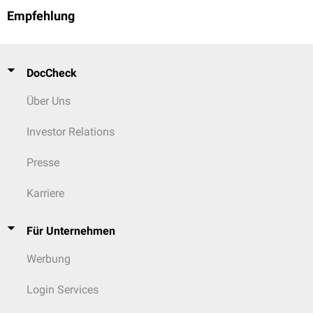
Empfehlung
DocCheck
Über Uns
Investor Relations
Presse
Karriere
Für Unternehmen
Werbung
Login Services