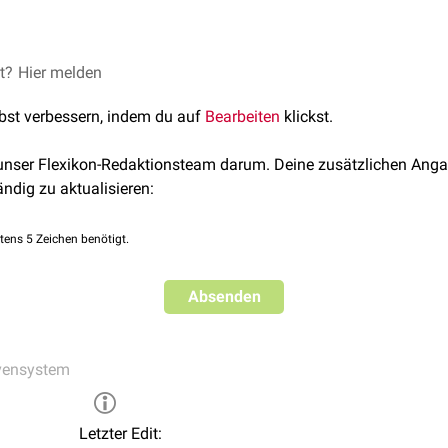
et?
n
(Hemisphaerium cerebralis)
Hier melden
n
(Hemisphaerium cerebelli)
lbst verbessern, indem du auf
Bearbeiten
klickst.
 unser Flexikon-Redaktionsteam darum. Deine zusätzlichen Anga
ändig zu aktualisieren:
tens 5 Zeichen benötigt.
Absenden
vensystem
Letzter Edit: