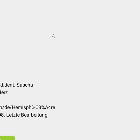
A
ed.dent. Sascha
Merz
.com/de/Hemisph%C3%A4re
8. Letzte Bearbeitung