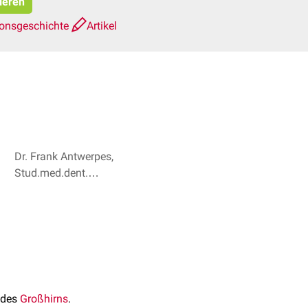
ieren
ionsgeschichte
Artikel
Dr. Frank Antwerpes,
Stud.med.dent.
Sascha Alexander
Bröse + 1
 des
Großhirns
.