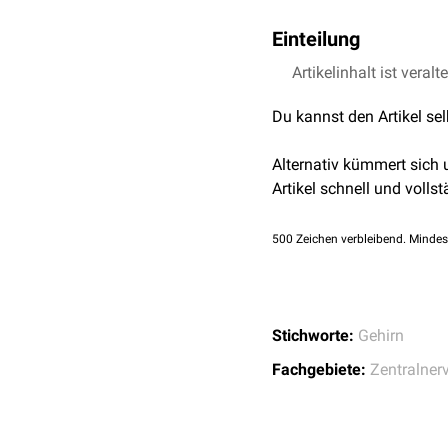
Einteilung
Artikelinhalt ist veralt
Großhirnhemisphäre
Kleinhirnhemisphäre
Du kannst den Artikel se
Alternativ kümmert sich
Artikel schnell und vollst
500
Zeichen verbleibend. Mindes
Stichworte:
Gehirn
Fachgebiete:
Zentralner