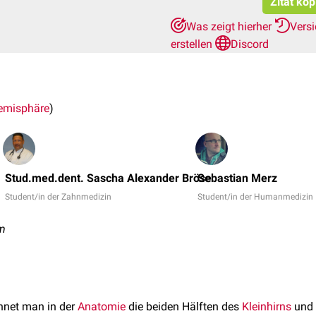
Zitat kop
Was zeigt hierher
Vers
erstellen
Discord
emisphäre
)
Stud.med.dent. Sascha Alexander Bröse
Sebastian Merz
Student/in der Zahnmedizin
Student/in der Humanmedizin
m
hnet man in der
Anatomie
die beiden Hälften des
Kleinhirns
und