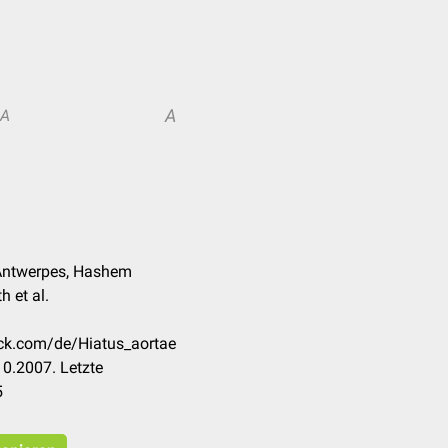
A
A
k Antwerpes, Hashem
 et al.
eck.com/de/Hiatus_aortae
0.2007. Letzte
5