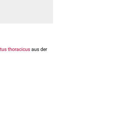
tus thoracicus
aus der
. Er liegt leicht links
ventral von den beiden
us aortae markiert die
hfells, sondern um eine
fell liegt. Dadurch
tlich ziehen einige Fasern