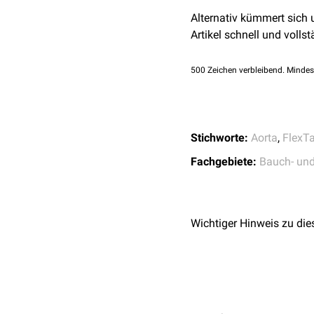
von den medialen Seiten 
Alternativ kümmert sich
Artikel schnell und vollst
500
Zeichen verbleibend. Mindes
Stichworte:
Aorta
,
FlexTa
Fachgebiete:
Bauch- un
Wichtiger Hinweis zu die