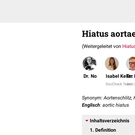
Hiatus aorta
(Weitergeleitet von
Hiatu
Dr. No
Isabel Keller
Dr.
DocCheck Team
Arzt 
Synonym: Aortenschlitz, 
Englisch
: aortic hiatus
Inhaltsverzeichnis
1
Definition