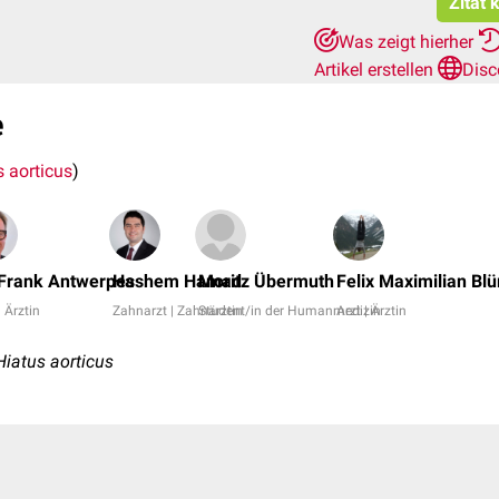
Zitat 
Was zeigt hierher
Artikel erstellen
Disc
e
s aorticus
)
 Frank Antwerpes
Hashem Hamad
Moritz Übermuth
Felix Maximilian Bl
| Ärztin
Zahnarzt | Zahnärztin
Student/in der Humanmedizin
Arzt | Ärztin
Hiatus aorticus