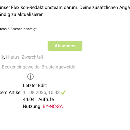
der beiden Crura hinter der Aorta entlang und formen so einen v
 unser Flexikon-Redaktionsteam darum. Deine zusätzlichen Anga
ändig zu aktualisieren:
tens 5 Zeichen benötigt.
Absenden
lk
,
Hiatus
,
Zwerchfell
d Beckeneingeweide
,
Brusteingeweide
Letzter Edit:
sem Artikel
11.08.2025, 10:43
44.041 Aufrufe
Nutzung:
BY-NC-SA