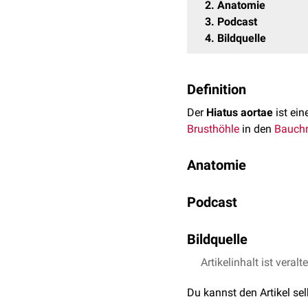
2
Anatomie
3
Podcast
4
Bildquelle
Definition
Der
Hiatus aortae
ist ei
Brusthöhle
in den
Bauch
Anatomie
Der Hiatus aortae ist di
Podcast
von der
Medianebene
ver
Crura
des Zwerchfells s
Grenze zwischen der
Bildquelle
Aor
Genauer gesagt handelt 
Artikelinhalt ist veralt
Bildquelle Podcast: 
Öffnung zwischen der Zwe
haben Zwerchfellkontrak
Du kannst den Artikel se