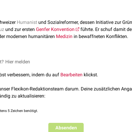
chweizer
Humanist
und Sozialreformer, dessen Initiative zur Gr
uz
und zur ersten
Genfer Konvention
führte. Er schuf damit de
 der modernen humanitären
Medizin
in bewaffneten Konflikten.
nf geboren und war ursprünglich Kaufmann. Seine Bedeutung f
et?
Hier melden
er
Tätigkeit, sondern auf der strukturellen Neubegründung der
Kr
lbst verbessern, indem du auf
Bearbeiten
klickst.
rem Aufgabenfeld. Mitte des 19. Jahrhunderts existierten zwa
n verbindliche internationale Normen, die
Verwundete
,
Sanitätspe
 unser Flexikon-Redaktionsteam darum. Deine zusätzlichen Anga
 Die Versorgung Verwundeter war primär militärischer Logik unt
ändig zu aktualisieren:
hend entwickelt.
no
tens 5 Zeichen benötigt.
bei Solferino in Norditalien im Zweiten Italienischen Unabhängig
ichische Truppen aufeinander. Nach eintägigen Massenkämpfen
Absenden