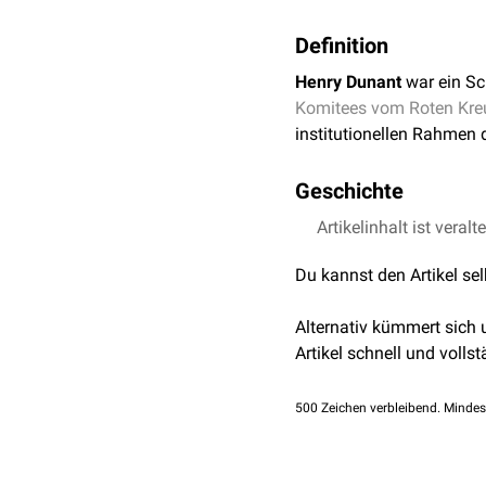
Definition
Henry Dunant
war ein S
Komitees vom Roten Kre
institutionellen Rahmen
Geschichte
Dunant wurde 1828 in Ge
Artikelinhalt ist veralt
beruht nicht auf
klinisch
Du kannst den Artikel se
eigenständigem humanitä
Lazarette
, jedoch fehlte
Alternativ kümmert sich
Einrichtungen schützten.
Artikel schnell und vollst
organisatorisch unzureic
Die Schlacht von Solferi
500
Zeichen verbleibend. Mindes
Am 24. Juni 1859 trafen 
sardinische und österre