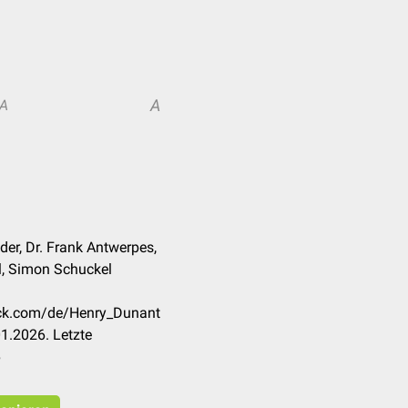
A
A
er, Dr. Frank Antwerpes,
l, Simon Schuckel
heck.com/de/Henry_Dunant
1.2026. Letzte
6