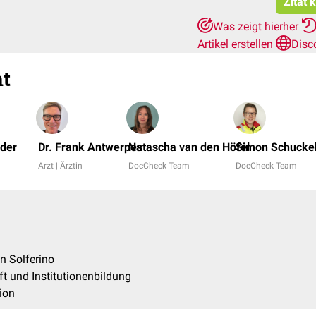
Zitat 
Was zeigt hierher
Artikel erstellen
Disc
t
öder
Dr. Frank Antwerpes
Natascha van den Höfel
Simon Schucke
Arzt | Ärztin
DocCheck Team
DocCheck Team
n Solferino
t und Institutionenbildung
ion