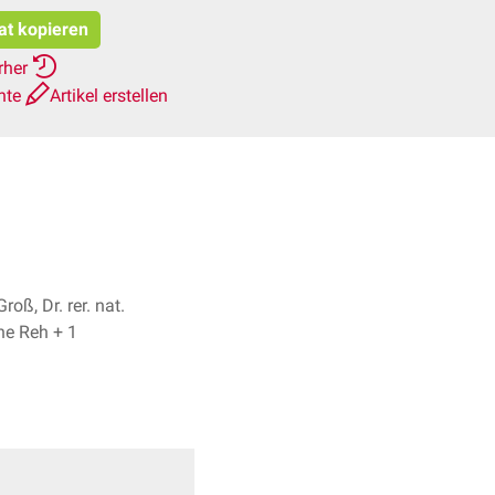
tat kopieren
rher
hte
Artikel erstellen
roß, Dr. rer. nat.
Fabienne Reh + 1