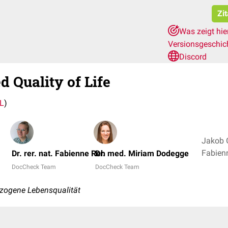
Zi
Was zeigt hie
Versionsgeschic
Discord
d Quality of Life
L
)
Jakob G
Dr. rer. nat. Fabienne Reh
Dr. med. Miriam Dodegge
DocCheck Team
DocCheck Team
zogene Lebensqualität