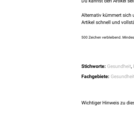
Du kannst den Artikel se
physische Gesundhei
Einschätzung des
ps
Alternativ kümmert sich
psychische Gesundhe
Artikel schnell und vollst
Einschränkung in täg
Tagen
500
Zeichen verbleibend. Mindes
Stichworte:
Gesundheit
,
Fachgebiete:
Gesundhei
Wichtiger Hinweis zu die