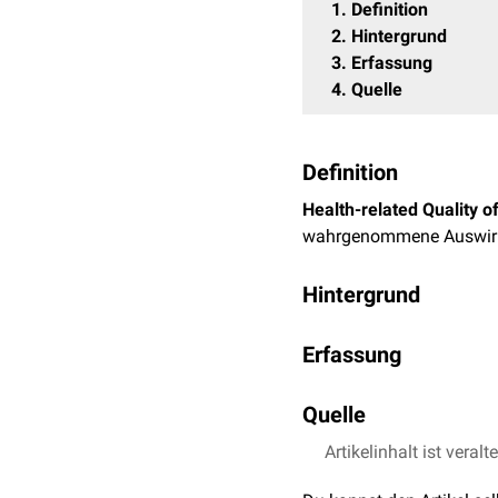
1
Definition
2
Hintergrund
3
Erfassung
4
Quelle
Definition
Health-related Quality of
wahrgenommene Auswir
Hintergrund
Das HRQoL-Konzept ermög
Erfassung
biomedizinische
Aspekte 
unter anderem als
Endpu
Das
Center for Disease C
Berechnung von
Quelle
qualität
Diese betreffen folgend
Interventionen
umfassend
Artikelinhalt ist veralt
Yin et al.,
Summarizing
Allgemeine Einschät
, Popul Health Metr
Einschätzung des
ph