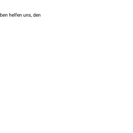
n Tagen wurde die
ben helfen uns, den
n den vergangenen 30