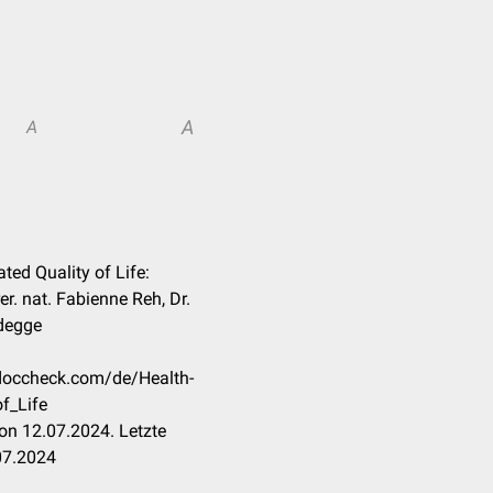
A
A
ated Quality of Life:
er. nat. Fabienne Reh, Dr.
degge
.doccheck.com/de/Health-
of_Life
on 12.07.2024. Letzte
07.2024