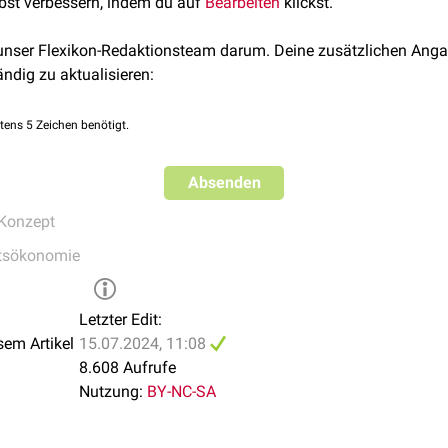
lbst verbessern, indem du auf
Bearbeiten
klickst.
t als "nicht gut" wahrgenommen?
ychischen
Wohlbefindens über die letzten 30 Tage: An wie viele
 unser Flexikon-Redaktionsteam darum. Deine zusätzlichen Anga
it als "nicht gut" wahrgenommen?
ändig zu aktualisieren:
lichen Aktivitäten durch physische oder psychische Krankheit i
tens 5 Zeichen benötigt.
Absenden
Konzept
tsökonomie
Letzter Edit:
sem Artikel
15.07.2024, 11:08
8.608 Aufrufe
Nutzung:
BY-NC-SA