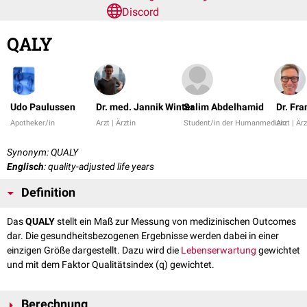
Discord
QALY
Udo Paulussen
Dr. med. Jannik Winter
Salim Abdelhamid
Dr. Fr
Apotheker/in
Arzt | Ärztin
Student/in der Humanmedizin
Arzt | Ärz
Synonym: QUALY
Englisch
: quality-adjusted life years
Definition
Das
QUALY
stellt ein Maß zur Messung von medizinischen Outcomes
dar. Die gesundheitsbezogenen Ergebnisse werden dabei in einer
einzigen Größe dargestellt. Dazu wird die
Lebenserwartung
gewichtet
und mit dem Faktor Qualitätsindex (q) gewichtet.
Berechnung