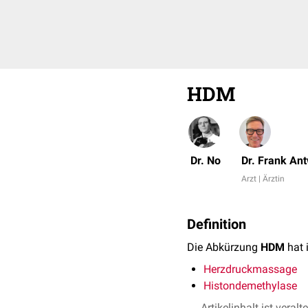
HDM
Dr. No
Dr. Frank An
Arzt | Ärztin
Definition
Die Abkürzung
HDM
hat 
Herzdruckmassage
Histondemethylase
Artikelinhalt ist veralt