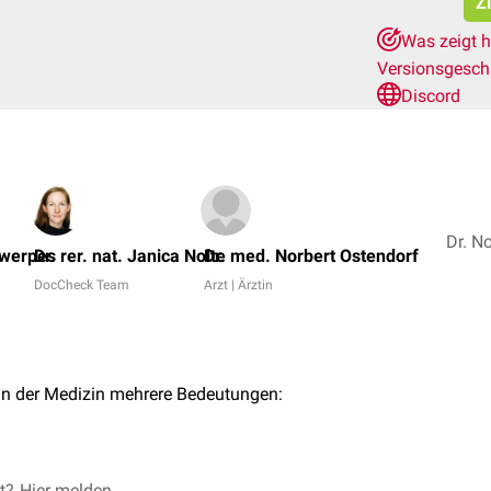
Zi
Was zeigt h
Versionsgesch
Discord
twerpes
Dr. rer. nat. Janica Nolte
Dr. med. Norbert Ostendorf
DocCheck Team
Arzt | Ärztin
in der Medizin mehrere Bedeutungen:
et?
Hier melden