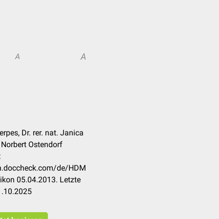
A
A
rpes, Dr. rer. nat. Janica
. Norbert Ostendorf
:
kon.doccheck.com/de/HDM
ikon 05.04.2013. Letzte
1.10.2025