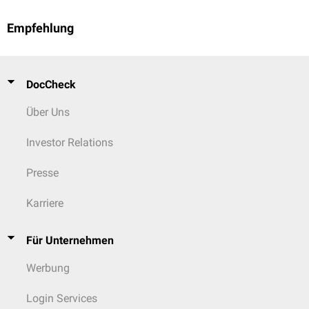
Empfehlung
DocCheck
Über Uns
Investor Relations
Presse
Karriere
Für Unternehmen
Werbung
Login Services