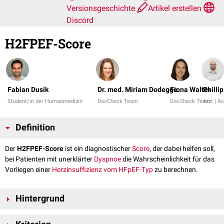
Versionsgeschichte
Artikel erstellen
Discord
H2FPEF-Score
Fabian Dusik
Dr. med. Miriam Dodegge
Fiona Walter
Philli
Student/in der Humanmedizin
DocCheck Team
DocCheck Team
Arzt | Är
Definition
Der
H2FPEF-Score
ist ein diagnostischer
Score
, der dabei helfen soll,
bei Patienten mit unerklärter
Dyspnoe
die Wahrscheinlichkeit für das
Vorliegen einer
Herzinsuffizienz vom HFpEF-Typ
zu berechnen.
Hintergrund
Der Score wurde von Reddy et al. (2018) entwickelt.