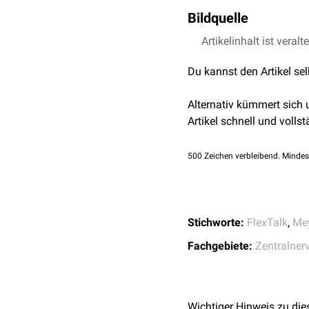
kontralateralen Seite beid
Bildquelle
Artikelinhalt ist veralt
Bildquelle Podcast: 
Du kannst den Artikel se
Alternativ kümmert sich
Artikel schnell und vollst
500
Zeichen verbleibend. Mindes
Stichworte:
FlexTalk
,
Mey
Fachgebiete:
Zentralner
Wichtiger Hinweis zu die