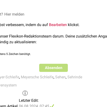
er Blickfelder aus.
FlexTalk - Die Sehbahn
et?
© Midjourney
Hier melden
lbst verbessern, indem du auf
Bearbeiten
klickst.
 unser Flexikon-Redaktionsteam darum. Deine zusätzlichen Anga
ändig zu aktualisieren:
tens 5 Zeichen benötigt.
Absenden
er-Schleife
,
Meyersche Schleife
,
Sehen
,
Sehrinde
vensystem
Letzter Edit:
sem Artikel
06.08.2024, 07:45