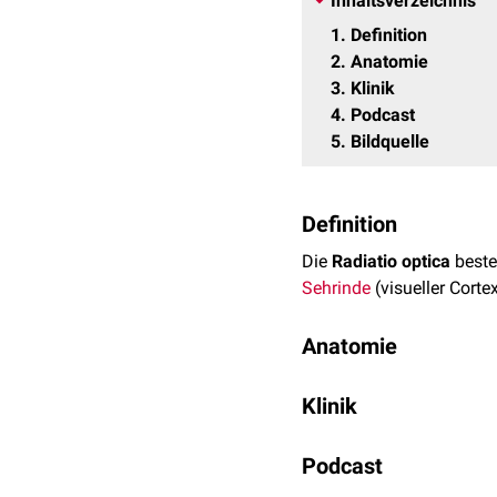
Inhaltsverzeichnis
1
Definition
2
Anatomie
3
Klinik
4
Podcast
5
Bildquelle
Definition
Die
Radiatio optica
beste
Sehrinde
(visueller Corte
Anatomie
Die Radiatio optica beste
Klinik
Sulcus calcarinus
, der C
ziehende
Meyer-Schleife
Fällt ein Teil der Radiat
Podcast
parietale Teil der Radiat
beider Blickfelder aus. Is