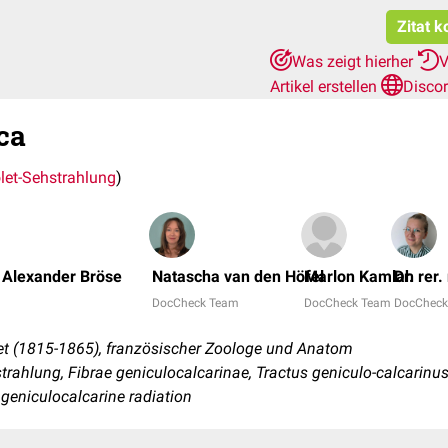
Zitat k
Was zeigt hierher
V
Artikel erstellen
Disco
ca
olet-Sehstrahlung
)
 Alexander Bröse
Natascha van den Höfel
Marlon Kamlah
Dr. rer
DocCheck Team
DocCheck Team
DocCheck
let (1815-1865), französischer Zoologe und Anatom
trahlung, Fibrae geniculocalcarinae, Tractus geniculo-calcarinu
, geniculocalcarine radiation