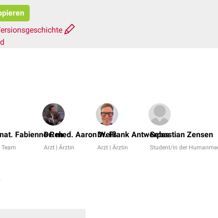
opieren
ersionsgeschichte
rd
. nat. Fabienne Reh
Dr. med. Aaron Weiß
Dr. Frank Antwerpes
Sebastian Zensen
 Team
Arzt | Ärztin
Arzt | Ärztin
Student/in der Humanmed
s