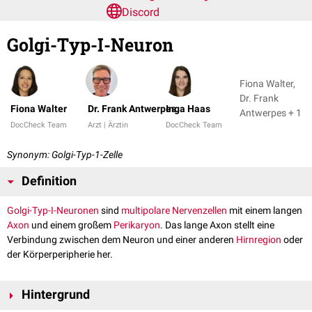
Discord
Golgi-Typ-I-Neuron
Fiona Walter,
Dr. Frank
Fiona Walter
Dr. Frank Antwerpes
Inga Haas
Antwerpes + 1
DocCheck Team
Arzt | Ärztin
DocCheck Team
Synonym: Golgi-Typ-1-Zelle
Definition
Golgi-Typ-I-Neuronen
sind
multipolare Nervenzellen
mit einem langen
Axon
und einem großem
Perikaryon
. Das lange Axon stellt eine
Verbindung zwischen dem Neuron und ei­ner an­deren
Hirn­regi­on
oder
der Kör­per­peripherie her.
Hintergrund