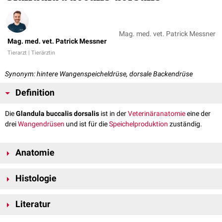
Mag. med. vet. Patrick Messner
Mag. med. vet. Patrick Messner
Tierarzt | Tierärztin
Synonym: hintere Wangenspeicheldrüse, dorsale Backendrüse
Definition
Die
Glandula buccalis dorsalis
ist in der
Veterinäranatomie
eine der
drei
Wangendrüsen
und ist für die
Speichelproduktion
zuständig.
Anatomie
Die Glandula buccalis dorsalis kommt bei allen
Haussäugetieren
vor,
Histologie
jedoch wird sie beim
Fleischfresser
gesondert als
Glandula zygomatica
bezeichnet. Sie ist im Bereich des
Oberkiefers
lokalisiert und tierartlich
Beim
Pferd
und
Schwein
sind die Backendrüsen sogenannte gemischte
unterschiedlich groß ausgebildet.
Literatur
Drüsen
, weshalb auch die Glandula buccalis dorsalis bei diesen Tieren
gemischtes
Sekret
produziert. Bei den übrigen Haussäugetieren wird die
Salomon, Franz-Viktor, Hans Geyer, and Uwe Gille, eds. Anatomie für