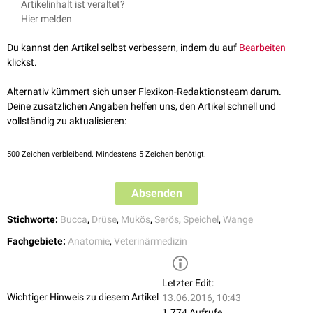
Artikelinhalt ist veraltet?
hintere Wangenspeicheldrüse aufgrund ihrer Sekretproduktion zu den
die Tiermedizin. Enke, 2008.
Hier melden
mukösen
Drüen gezählt.
Du kannst den Artikel selbst verbessern, indem du auf
Bearbeiten
klickst.
Alternativ kümmert sich unser Flexikon-Redaktionsteam darum.
Deine zusätzlichen Angaben helfen uns, den Artikel schnell und
vollständig zu aktualisieren:
500
Zeichen verbleibend. Mindestens 5 Zeichen benötigt.
Absenden
Stichworte:
Bucca
,
Drüse
,
Mukös
,
Serös
,
Speichel
,
Wange
Fachgebiete:
Anatomie
,
Veterinärmedizin
Letzter Edit:
Wichtiger Hinweis zu diesem Artikel
13.06.2016, 10:43
1.774 Aufrufe