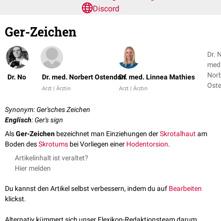
Discord
Ger-Zeichen
Dr. N
med
Norb
Dr. No
Dr. med. Norbert Ostendorf
Dr. med. Linnea Mathies
Oste
Arzt | Ärztin
Arzt | Ärztin
+ 1
Synonym: Ger'sches Zeichen
Englisch
: Ger's sign
Als
Ger-Zeichen
bezeichnet man Einziehungen der
Skrotalhaut
am
Boden des
Skrotums
bei Vorliegen einer
Hodentorsion
.
Artikelinhalt ist veraltet?
Hier melden
Du kannst den Artikel selbst verbessern, indem du auf
Bearbeiten
klickst.
Alternativ kümmert sich unser Flexikon-Redaktionsteam darum.