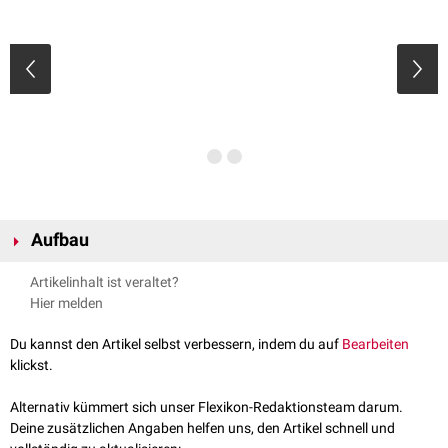
Aufbau
Das Os palatinum wird in die
Lamina horizontalis
und die
Lamina
Artikelinhalt ist veraltet?
perpendicularis
unterteilt. Die Lamina horizontalis bildet einen Teil des
Hier melden
Gaumens und steht in Verbindung mit dem
Vomer
(Pflugscharbein). Ihr
Hinterrand begrenzt die
Choanenöffnung
.
Du kannst den Artikel selbst verbessern, indem du auf
Bearbeiten
Die Lamina perpendicularis bildet zusammen mit der
Maxilla
und dem
Os
klickst.
sphenoidale
(Keilbein) die
Fossa pterygopalatina
(Flügelgaumengrube).
Alternativ kümmert sich unser Flexikon-Redaktionsteam darum.
An der posterior-inferioren Verbindung der Laminae liegt der
Processus
Deine zusätzlichen Angaben helfen uns, den Artikel schnell und
pyramidalis
des Os palatinum.