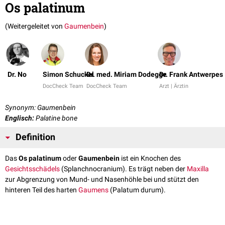
Os palatinum
(Weitergeleitet von
Gaumenbein
)
Dr. No
Simon Schuckel
Dr. med. Miriam Dodegge
Dr. Frank Antwerpes
DocCheck Team
DocCheck Team
Arzt | Ärztin
Synonym: Gaumenbein
Englisch:
Palatine bone
Definition
Das
Os palatinum
oder
Gaumenbein
ist ein Knochen des
Gesichtsschädels
(Splanchnocranium). Es trägt neben der
Maxilla
zur Abgrenzung von Mund- und Nasenhöhle bei und stützt den
hinteren Teil des harten
Gaumens
(Palatum durum).