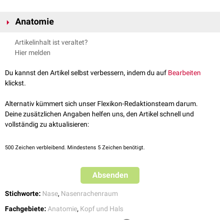
Anatomie
Die Choanen liegen im Bereich der
Schädelbasis
. Sie werden wie folgt
Artikelinhalt ist veraltet?
begrenzt:
Hier melden
anterior
und
inferior
: von der Lamina horizontalis des
Os palatinum
superior
und
posterior
: vom vorderen Teil des
Os sphenoidale
Du kannst den Artikel selbst verbessern, indem du auf
Bearbeiten
lateral
: von der Lamina medialis des
Processus pterygoideus
des Os
klickst.
sphenoidale
Alternativ kümmert sich unser Flexikon-Redaktionsteam darum.
Das
Vomer
(Pflugscharbein) trennt die linke und rechte Choane
Deine zusätzlichen Angaben helfen uns, den Artikel schnell und
voneinander.
vollständig zu aktualisieren:
500
Zeichen verbleibend. Mindestens 5 Zeichen benötigt.
Absenden
Stichworte:
Nase
,
Nasenrachenraum
Fachgebiete:
Anatomie
,
Kopf und Hals