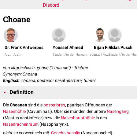
Discord
Choane
Dr. Frank Antwerpes
Youssef Ahmed
Bijan Fink
Aidas Pusch
Arzt | Ärztin
Student/in der Humanmedizin
Arzt | Ärztin
Student/in der H
von altgriechisch: χοάνη ("choanae") - Trichter
Synonym: Choana
Englisch
: choana, posterior nasal aperture, funnel
Definition
Die
Choanen
sind die
posterioren
, paarigen Öffnungen der
Nasenhöhle
(Cavum nasi). Über sie münden der untere
Nasengang
(Meatus nasi inferior) bzw. die
Nasenhaupthöhle
in den
Nasenrachenraum
(Nasopharynx).
nicht zu verwechseln mit
:
Concha nasalis
(Nasenmuschel).