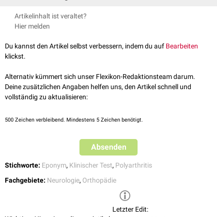
Der Untersucher komprimiert mit leichtem Druck die
Hand
in Höhe der
Artikelinhalt ist veraltet?
Fingergrundgelenke
bzw. den
Vorfuß
in Höhe der
Zehengrundgelenke
.
Hier melden
Ein dabei auftretender Schmerz weist auf entzündliche
Gelenkveränderungen hin.
Du kannst den Artikel selbst verbessern, indem du auf
Bearbeiten
klickst.
Alternativ kümmert sich unser Flexikon-Redaktionsteam darum.
Deine zusätzlichen Angaben helfen uns, den Artikel schnell und
vollständig zu aktualisieren:
500
Zeichen verbleibend. Mindestens 5 Zeichen benötigt.
Absenden
Stichworte:
Eponym
,
Klinischer Test
,
Polyarthritis
Fachgebiete:
Neurologie
,
Orthopädie
Letzter Edit: