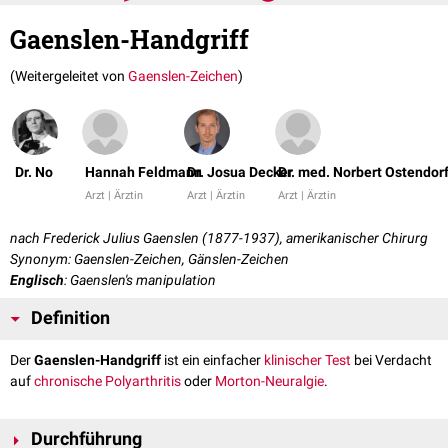
Gaenslen-Handgriff
(Weitergeleitet von
Gaenslen-Zeichen
)
Dr. No
Hannah Feldmann
Dr. Josua Decker
Dr. med. Norbert Ostendor
Arzt | Ärztin
Arzt | Ärztin
Arzt | Ärztin
nach Frederick Julius Gaenslen (1877-1937), amerikanischer Chirurg
Synonym: Gaenslen-Zeichen, Gänslen-Zeichen
Englisch
: Gaenslen's manipulation
Definition
Der
Gaenslen-Handgriff
ist ein einfacher
klinischer Test
bei Verdacht
auf
chronische Polyarthritis
oder
Morton-Neuralgie
.
Durchführung