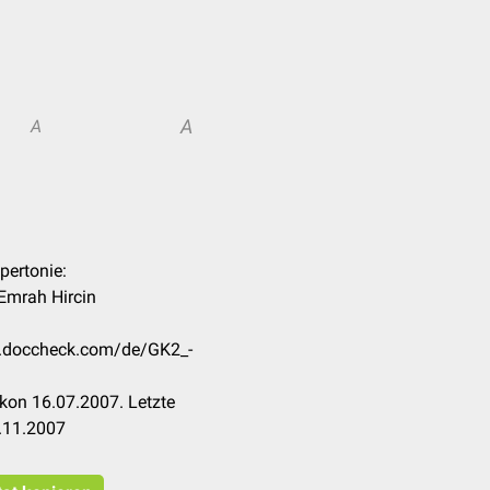
A
A
pertonie:
Emrah Hircin
on.doccheck.com/de/GK2_-
kon 16.07.2007. Letzte
.11.2007