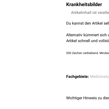
Krankheitsbilder
Krankheitsbilder bzw. -b
ihnen das IMPP jeweils z
Der Systematik der
Artikelinhalt ist veralt
ICD-
Artikel aus dem Flexikon
Im Textkasten "Essentie
Du kannst den Artikel se
um den Blick des Lernend
Grundbegriffe für 
siehe auch:
FlexiReader
Blutdruck
Alternativ kümmert sich
Hypertonie
Artikel schnell und vollst
Auf jeden Fall lern
Primäre Hyperto
500
Zeichen verbleibend. Mindes
Sekundäre Hyper
Hypertensive He
Hypertensive Ni
Fachgebiete:
Medizinst
Wichtiger Hinweis zu die