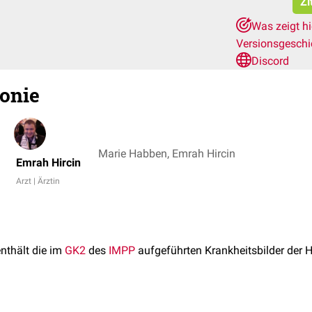
Zi
Was zeigt h
Versionsgesch
Discord
onie
Marie Habben, Emrah Hircin
Emrah Hircin
Arzt | Ärztin
enthält die im
GK2
des
IMPP
aufgeführten Krankheitsbilder der H
 GK2 wurden hier weiter aufgeschlüsselt, um die dahinter steh