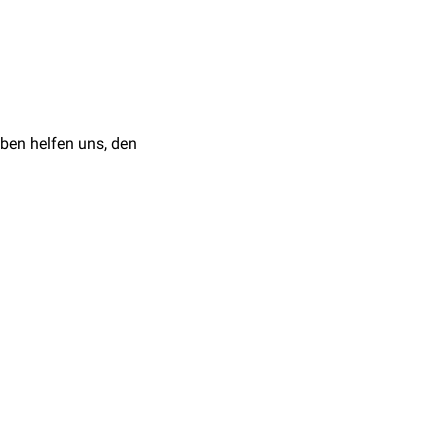
ffen, welche Relevanz
atalog ein. Relevante
Themen zusammengestellt,
ben helfen uns, den