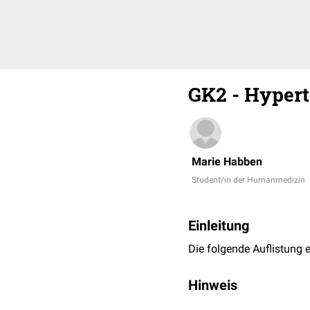
GK2 - Hypert
Marie Habben
Student/in der Humanmedizin
Einleitung
Die folgende Auflistung 
Hinweis
Die ICD-Hauptgruppen des