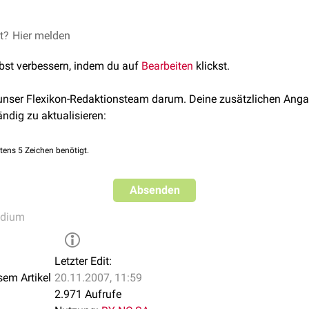
ezeichnungen aufzudecken. Es wird keine Aussage darüber getro
uweist.
et?
10
folgend, gehen folgende Krankheitsbilder in den Gegenstandsk
Hier melden
 sind mit Verweisen versehen.
lle Lernthemen" werden jedoch häufiger vom IMPP abgefragte 
lbst verbessern, indem du auf
Bearbeiten
klickst.
en für das Wesentliche zu schärfen.
das Verständnis
: GK2 - Das Hammerexamen
 unser Flexikon-Redaktionsteam darum. Deine zusätzlichen Anga
ändig zu aktualisieren:
en
nie
tens 5 Zeichen benötigt.
tonie
rzkrankheit
Absenden
erenkrankheit
udium
Letzter Edit:
sem Artikel
20.11.2007, 11:59
2.971 Aufrufe