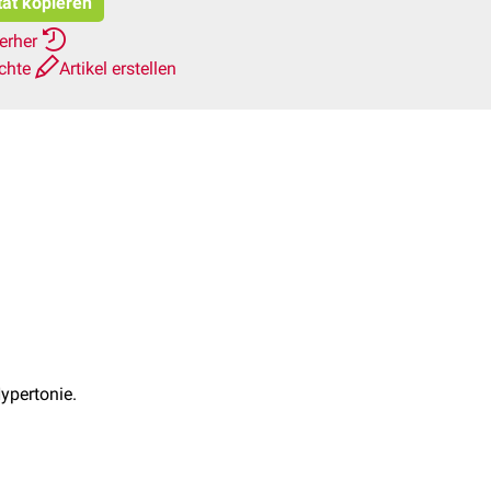
tat kopieren
ierher
ichte
Artikel erstellen
ypertonie.
enden, einzelnen