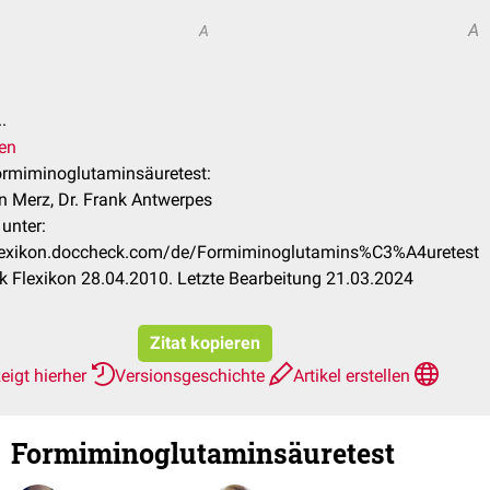
A
A
.
ren
Formiminoglutaminsäuretest:
n Merz, Dr. Frank Antwerpes
unter:
flexikon.doccheck.com/de/Formiminoglutamins%C3%A4uretest
 Flexikon 28.04.2010. Letzte Bearbeitung 21.03.2024
Zitat kopieren
eigt hierher
Versionsgeschichte
Artikel erstellen
Formiminoglutaminsäuretest