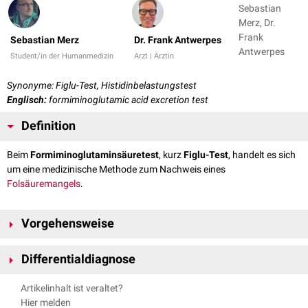
Sebastian
Merz, Dr.
Frank
Sebastian Merz
Dr. Frank Antwerpes
Antwerpes
Student/in der Humanmedizin
Arzt | Ärztin
Synonyme: Figlu-Test, Histidinbelastungstest
Englisch:
formiminoglutamic acid excretion test
Definition
Beim
Formiminoglutaminsäuretest
, kurz
Figlu-Test
, handelt es sich
um eine medizinische Methode zum Nachweis eines
Folsäuremangels
.
Vorgehensweise
Dem Patienten wird
Histidin
(ca. 15-20g) oral verabreicht. Anschließend
Differentialdiagnose
wird die Ausscheidung seines
Stoffwechselproduktes
Formiminoglutaminsäure
durch die Nieren beobachtet. Die normale
Eine erhöhte Figlu-Ausscheidung kann auch durch andere Ursachen
Artikelinhalt ist veraltet?
Ausscheidung liegt bei 1,25 mg/d. Liegt ein Folsäuremangel vor, ist die
bedingt sein. Die wichtigste
Differentialdiagnose
ist der Mangel an
Hier melden
Ausscheidung stark erhöht.