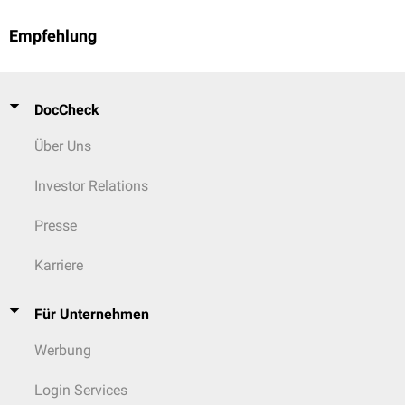
Empfehlung
DocCheck
Über Uns
Investor Relations
Presse
Karriere
Für Unternehmen
Werbung
Login Services