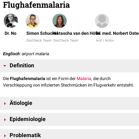
Flughafenmalaria
Dr. No
Simon Schuckel
Natascha van den Höfel
Dr. med. Norbert Oste
DocCheck Team
DocCheck Team
Arzt | Ärztin
Englisch
: airport malaria
Definition
Die
Flughafenmalaria
ist ein Form der
Malaria
, die durch
Verschleppung von infizierten Stechmücken im Flugverkehr entsteht.
Ätiologie
Durch den internationalen Flugverkehr werden immer häufiger
Epidemiologie
Stechmücken aus
Endemiegebieten
in Länder verschleppt, in denen
Malaria normalerweise nicht vorkommt. Im Englischen werden sie
Zwischen 1969 und 1999 wurden europaweit rund 89 Verdachtsfälle
treffend als "Jet-Set-Moskitos" bezeichnet. Die Mücken können die Reise
Problematik
von Flughafenmalaria aus 12 Ländern gemeldet, mit Schwerpunkt