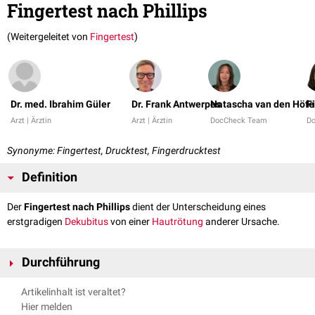
Fingertest nach Phillips
(Weitergeleitet von
Fingertest
)
Dr. med. Ibrahim Güler
Dr. Frank Antwerpes
Natascha van den Höfe
F
Arzt | Ärztin
Arzt | Ärztin
DocCheck Team
D
Synonyme: Fingertest, Drucktest, Fingerdrucktest
Definition
Der
Fingertest nach Phillips
dient der Unterscheidung eines
erstgradigen
Dekubitus
von einer
Hautrötung
anderer Ursache.
Durchführung
Der
Untersucher
drückt mit dem
Finger
für einige Sekunden auf die
Artikelinhalt ist veraltet?
bereits gerötete Stelle der
Haut
.
Hier melden