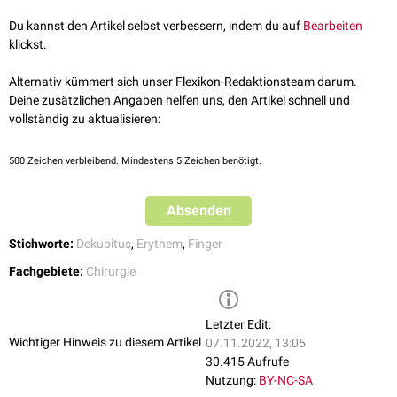
Wenn beim Drücken mit dem Finger ein weißer Umriss entsteht und der
Fingerabdruck nach dem Loslassen für einen Moment weiß erscheint,
Du kannst den Artikel selbst verbessern, indem du auf
Bearbeiten
handelt es sich um eine wegdrückbare Rötung. Der Fingertest nach
klickst.
Phillips wird dann als negativ gewertet. Die Hautrötung hat vermutlich
eine andere Ursache als einen druckbedingten Schaden.
Alternativ kümmert sich unser Flexikon-Redaktionsteam darum.
Deine zusätzlichen Angaben helfen uns, den Artikel schnell und
Liegt eine nicht wegdrückbare Rötung vor und bleibt die Rötung auch
vollständig zu aktualisieren:
nach Loslassen des Fingers bestehen, wird dies als positiver Fingertest
gewertet. In diesem Fall kann von einem erstgradigen Dekubitus
ausgegangen werden.
500
Zeichen verbleibend. Mindestens 5 Zeichen benötigt.
Absenden
Stichworte:
Dekubitus
,
Erythem
,
Finger
Fachgebiete:
Chirurgie
Letzter Edit:
Wichtiger Hinweis zu diesem Artikel
07.11.2022, 13:05
30.415 Aufrufe
Nutzung:
BY-NC-SA