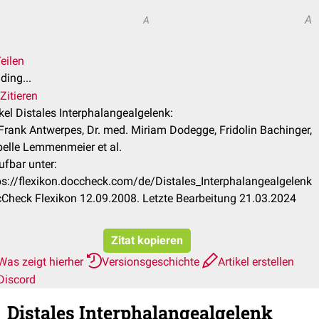
A
A
eilen
ding...
Zitieren
ikel Distales Interphalangealgelenk:
 Frank Antwerpes, Dr. med. Miriam Dodegge, Fridolin Bachinger,
belle Lemmenmeier et al.
ufbar unter:
ps://flexikon.doccheck.com/de/Distales_Interphalangealgelenk
Check Flexikon 12.09.2008. Letzte Bearbeitung 21.03.2024
Zitat kopieren
Was zeigt hierher
Versionsgeschichte
Artikel erstellen
Discord
Distales Interphalangealgelenk