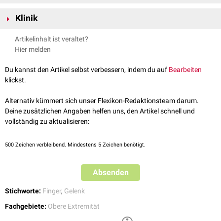
Die distalen Interphalangealgelenke sind
Scharniergelenke
, die durch
Klinik
straffe
Kollateralbänder
stabilisiert werden. Sie ermöglichen einen
Freiheitsgrad
, die
Extension
und die
Flexion
.
Die distalen Interphalangealgelenke sind im Rahmen einer
Heberden-
Artikelinhalt ist veraltet?
Arthrose
betroffen.
Hier melden
siehe auch
:
Zehenendgelenk (Veterinärmedizin)
Du kannst den Artikel selbst verbessern, indem du auf
Bearbeiten
klickst.
Alternativ kümmert sich unser Flexikon-Redaktionsteam darum.
Deine zusätzlichen Angaben helfen uns, den Artikel schnell und
vollständig zu aktualisieren:
500
Zeichen verbleibend. Mindestens 5 Zeichen benötigt.
Absenden
Stichworte:
Finger
,
Gelenk
Fachgebiete:
Obere Extremität