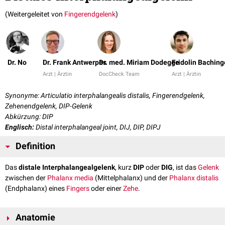
(Weitergeleitet von
Fingerendgelenk
)
Dr. No
Dr. Frank Antwerpes
Dr. med. Miriam Dodegge
Fridolin Baching
Arzt | Ärztin
DocCheck Team
Arzt | Ärztin
Synonyme: Articulatio interphalangealis distalis, Fingerendgelenk,
Zehenendgelenk, DIP-Gelenk
Abkürzung: DIP
Englisch:
Distal interphalangeal joint, DIJ, DIP, DIPJ
Definition
Das
distale Interphalangealgelenk
, kurz
DIP
oder
DIG
, ist das
Gelenk
zwischen der
Phalanx media
(Mittelphalanx) und der
Phalanx distalis
(Endphalanx) eines
Fingers
oder einer
Zehe
.
Anatomie