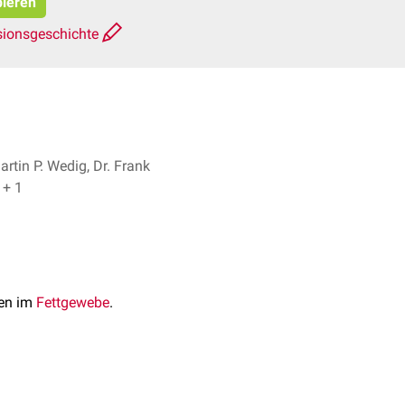
pieren
sionsgeschichte
artin P. Wedig, Dr. Frank
Antwerpes + 1
en im
Fettgewebe
.
en, die dazu führen,