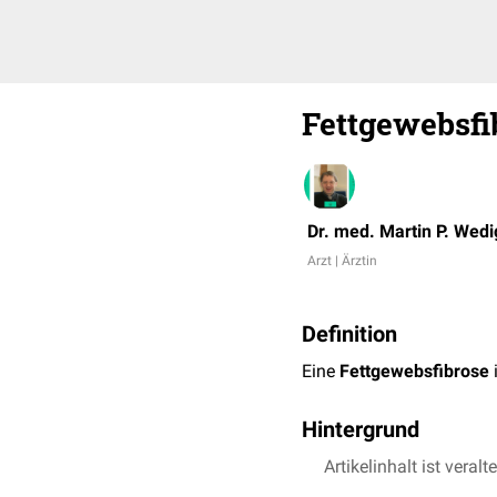
Fettgewebsfi
Dr. med. Martin P. Wedi
Arzt | Ärztin
Definition
Eine
Fettgewebsfibrose
Hintergrund
Im Rahmen einer chroni
Artikelinhalt ist veralt
dass das Fettgewebe verh