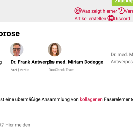
Zitat ko
Was zeigt hierher
Ver
Artikel erstellen
Discord
brose
Dr. med. M
g
Dr. Frank Antwerpes
Dr. med. Miriam Dodegge
Arzt | Ärztin
DocCheck Team
ist eine übermäßige Ansammlung von
kollagenen
Faserelement
schen
et?
Hier melden
Entzündung
bilden
Fibrozyten
vermehrt
Fibrillen
aus Kollag
ärtet und vernarbt.