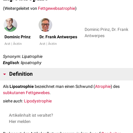
(Weitergeleitet von
Fettgewebsatrophie
)
Dominic Prinz, Dr. Frank
Antwerpes
Dominic Prinz
Dr. Frank Antwerpes
Arzt | Ärztin
Arzt | Ärztin
Synonym: Lipatrophie
Englisch
: lipoatrophy
Definition
Als
Lipoatrophie
bezeichnet man einen Schwund (
Atrophie
) des
subkutanen
Fettgewebes
.
siehe auch:
Lipodystrophie
Artikelinhalt ist veraltet?
Hier melden