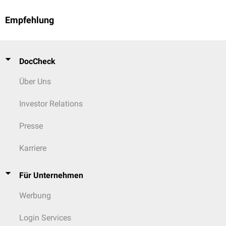
Empfehlung
DocCheck
Über Uns
Investor Relations
Presse
Karriere
Für Unternehmen
Werbung
Login Services