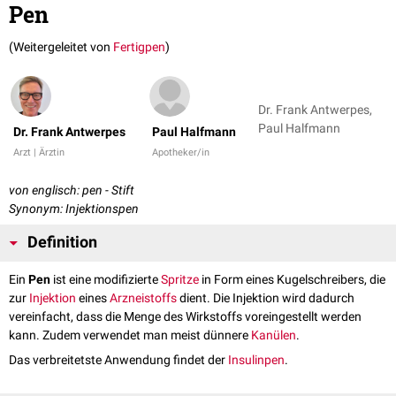
Pen
(Weitergeleitet von
Fertigpen
)
Dr. Frank Antwerpes,
Paul Halfmann
Dr. Frank Antwerpes
Paul Halfmann
Arzt | Ärztin
Apotheker/in
von englisch: pen - Stift
Synonym: Injektionspen
Definition
Ein
Pen
ist eine modifizierte
Spritze
in Form eines Kugelschreibers, die
zur
Injektion
eines
Arzneistoffs
dient. Die Injektion wird dadurch
vereinfacht, dass die Menge des Wirkstoffs voreingestellt werden
kann. Zudem verwendet man meist dünnere
Kanülen
.
Das verbreitetste Anwendung findet der
Insulinpen
.