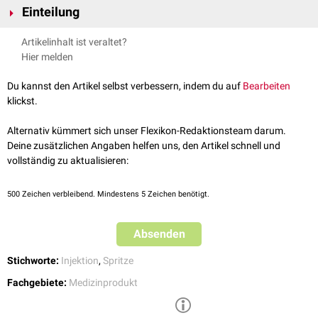
Einteilung
Einmalpens bzw. Fertigpens: Sie dienen der einmaligen Gabe eines
Artikelinhalt ist veraltet?
Medikaments. Die Wirkstoffampulle kann nicht ausgetauscht
Hier melden
werden, die Kanüle ist meist fest verschweißt. Fertigpens sind laut §2
AMG keine
Medizinprodukte
, sondern
Arzneimittel
.
Du kannst den Artikel selbst verbessern, indem du auf
Bearbeiten
Wiederverwendbare Pens: Sie bieten die Möglichkeit,
klickst.
Wirkstoffampulle und Kanülen auszutauschen. Diese Pens sind
Medizinprodukte.
Alternativ kümmert sich unser Flexikon-Redaktionsteam darum.
Deine zusätzlichen Angaben helfen uns, den Artikel schnell und
vollständig zu aktualisieren:
500
Zeichen verbleibend. Mindestens 5 Zeichen benötigt.
Absenden
Stichworte:
Injektion
,
Spritze
Fachgebiete:
Medizinprodukt