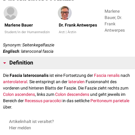
Marlene
Bauer, Dr.
Frank
Marlene Bauer
Dr. Frank Antwerpes
Antwerpes
Student/in der Humanmedizin
Arzt | Ärztin
Synonym: Seitenkegelfaszie
Englisch
: lateroconal fascia
Definition
Die
Fascia lateroconalis
ist eine Fortsetzung der
Fascia renalis
nach
anterolateral
. Sie entspringt an der
lateralen
Fusionsnaht des
vorderen und hinteren Blatts der Faszie. Die Faszie zieht rechts zum
Colon ascendens
, links zum
Colon descendens
und geht jeweils im
Bereich der
Recessus paracolici
in das seitliche
Peritoneum parietale
über.
Artikelinhalt ist veraltet?
Hier melden