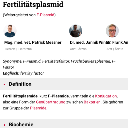
Fertilitätsplasmid
(Weitergeleitet von
F-Plasmid
)
Mag. med. vet. Patrick Messner
Dr. med. Jannik Winter
Dr. Frank A
Tierarzt | Tierärztin
Arzt | Ärztin
Arzt | Ärztin
Synonyme: F-Plasmid, Fertilitätsfaktor, Fruchtbarkeitsplasmid, F-
Faktor
Englisch:
fertility factor
Definition
Fertilitätsplasmide
, kurz
F-Plasmide
, vermitteln die
Konjugation
,
also eine Form der
Genübertragung
zwischen
Bakterien
. Sie gehören
zur Gruppe der
Plasmide
.
Biochemie