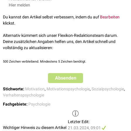
Selbstbestimmungstheorie
zurück, die in den 1980er Jahren von den
Hier melden
Psychologen
Edward Deci
und
Richard Ryan
entwickelt wurde.
Sie besagt, dass Menschen einen angeborenen Drang zur
Autonomie
Du kannst den Artikel selbst verbessern, indem du auf
Bearbeiten
haben. Die Theorie unterscheidet zwischen drei grundlegenden Formen
klickst.
der
Motivation
:
Alternativ kümmert sich unser Flexikon-Redaktionsteam darum.
Intrinsische Motivation
Deine zusätzlichen Angaben helfen uns, den Artikel schnell und
Extrinsische Motivation
vollständig zu aktualisieren:
Amotivation
(Fehlen von Motivation)
Extrinsische Motivation kann insbesondere zum Erreichen kurzfristiger
500
Zeichen verbleibend. Mindestens 5 Zeichen benötigt.
Ziele effektiv sein. Im Vergleich zur
intrinsischen Motivation
, die auf
persönlichem Interesse und innerer
Befriedigung
beruht, ist sie jedoch
meist weniger nachhaltig.
Absenden
Stichworte:
Motivation
,
Motivationspsychologie
,
Sozialpsychologie
,
Verhaltenspsychologie
Fachgebiete:
Psychologie
Letzter Edit:
Wichtiger Hinweis zu diesem Artikel
21.03.2024, 09:01