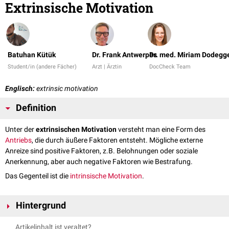
Extrinsische Motivation
Batuhan Kütük
Dr. Frank Antwerpes
Dr. med. Miriam Dodegg
Student/in (andere Fächer)
Arzt | Ärztin
DocCheck Team
Englisch:
extrinsic motivation
Definition
Unter der
extrinsischen Motivation
versteht man eine Form des
Antriebs
, die durch äußere Faktoren entsteht. Mögliche externe
Anreize sind positive Faktoren, z.B. Belohnungen oder soziale
Anerkennung, aber auch negative Faktoren wie Bestrafung.
Das Gegenteil ist die
intrinsische Motivation
.
Hintergrund
Der Begriff der extrinsischen Motivation geht u.a. auf die
Artikelinhalt ist veraltet?