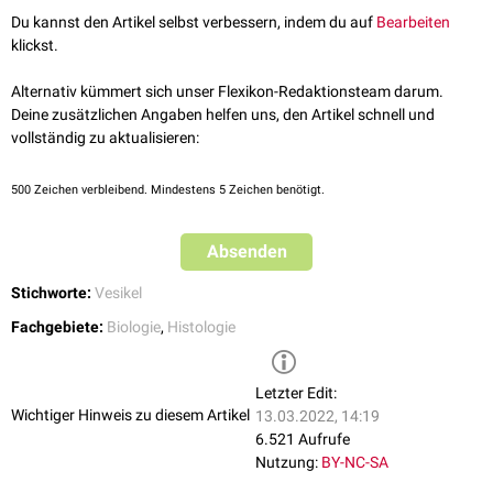
Kommunikation und die Entsorgung von Stoffwechselendprodukten.
Du kannst den Artikel selbst verbessern, indem du auf
Bearbeiten
Darüber hinaus spielen sie bei der
Hämostase
eine Rolle.
klickst.
Alternativ kümmert sich unser Flexikon-Redaktionsteam darum.
Deine zusätzlichen Angaben helfen uns, den Artikel schnell und
vollständig zu aktualisieren:
500
Zeichen verbleibend. Mindestens 5 Zeichen benötigt.
Absenden
Stichworte:
Vesikel
Fachgebiete:
Biologie
,
Histologie
Letzter Edit:
Wichtiger Hinweis zu diesem Artikel
13.03.2022, 14:19
6.521 Aufrufe
Nutzung:
BY-NC-SA