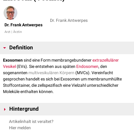
Dr. Frank Antwerpes
Dr. Frank Antwerpes
Arzt | Ärztin
Definition
Exosomen
sind eine Form membrangebundener
extrazellulärer
Vesikel
(EVs). Sie entstehen aus späten
Endosomen
, den
sogenannten
multivesikulären Körpern
(MVCs). Vereinfacht
gesprochen handelt es sich bei Exosomen um membranumhüllte
Stoffcontainer, die zellspezifisch eine Vielzahl unterschiedlicher
Moleküle enthalten können.
Hintergrund
Exosomen entsprechen in ihren Dimensionen ungefähr den
Artikelinhalt ist veraltet?
Lipoproteinen
. Ihr Durchmesser liegt zwischen 30 und 150
Nanometern
Hier melden
(nm). Ihre Funktionen sind vielfältig und umfassen u.a. die
interzelluläre