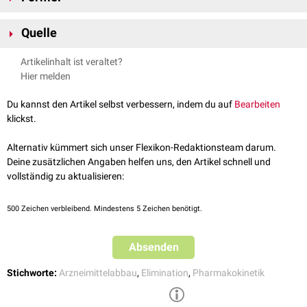
k
e
=
C
L
V
a
p
p
Quelle
mit:
BDSoft
; Eliminationskonstante; abgerufen am 22.11.2023
-1
k
= Eliminationskonstante [min
]
Artikelinhalt ist veraltet?
e
-1
CL = totale Clearance [ml*min
]
Hier melden
V
= Verteilungsvolumen [ml]
app
Du kannst den Artikel selbst verbessern, indem du auf
Bearbeiten
klickst.
Alternativ kümmert sich unser Flexikon-Redaktionsteam darum.
Deine zusätzlichen Angaben helfen uns, den Artikel schnell und
vollständig zu aktualisieren:
500
Zeichen verbleibend. Mindestens 5 Zeichen benötigt.
Absenden
Stichworte:
Arzneimittelabbau
,
Elimination
,
Pharmakokinetik