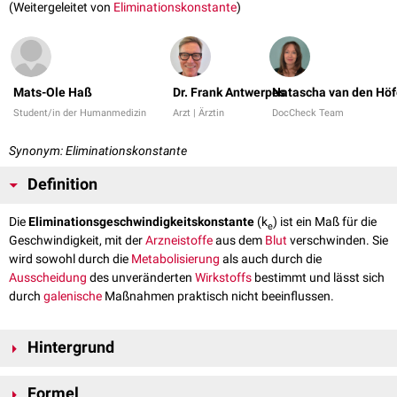
(Weitergeleitet von
Eliminationskonstante
)
Mats-Ole Haß
Dr. Frank Antwerpes
Natascha van den Höf
Student/in der Humanmedizin
Arzt | Ärztin
DocCheck Team
Synonym: Eliminationskonstante
Definition
Die
Eliminationsgeschwindigkeitskonstante
(k
) ist ein Maß für die
e
Geschwindigkeit, mit der
Arzneistoffe
aus dem
Blut
verschwinden. Sie
wird sowohl durch die
Metabolisierung
als auch durch die
Ausscheidung
des unveränderten
Wirkstoffs
bestimmt und lässt sich
durch
galenische
Maßnahmen praktisch nicht beeinflussen.
Hintergrund
Die Eliminationsgeschwindigkeitskonstante ist für die Berechnung der
Formel
Plasmahalbwertzeit
relevant.