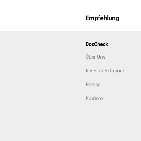
Empfehlung
DocCheck
Über Uns
Investor Relations
Presse
Karriere