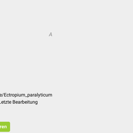
A
de/Ectropium_paralyticum
Letzte Bearbeitung
eren