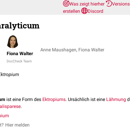
Was zeigt hierher
Version
erstellen
Discord
aralyticum
Anne Maushagen, Fiona Walter
Fiona Walter
DocCheck Team
Ektropium
cum
ist eine Form des
Ektropiums
. Ursächlich ist eine
Lähmung
d
alisparese
.
pium
et?
Hier melden