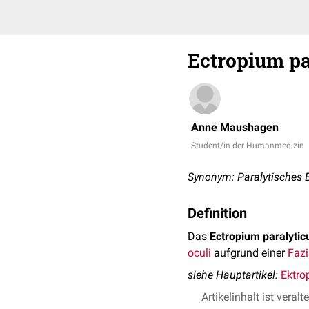
Ectropium p
Anne Maushagen
Student/in der Humanmedizin
Synonym: Paralytisches 
Definition
Das
Ectropium paralyti
oculi
aufgrund einer
Fazi
siehe Hauptartikel:
Ektro
Artikelinhalt ist veralt