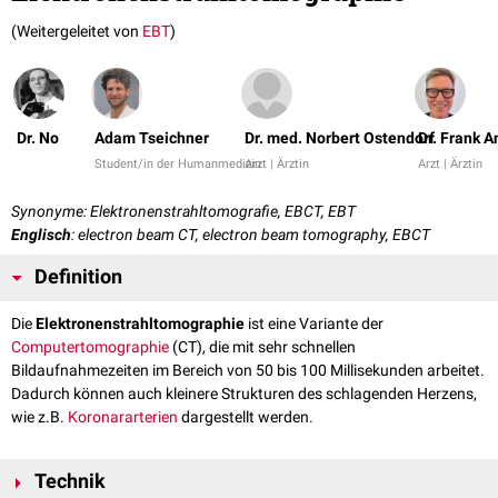
(Weitergeleitet von
EBT
)
Dr. No
Adam Tseichner
Dr. med. Norbert Ostendorf
Dr. Frank 
Student/in der Humanmedizin
Arzt | Ärztin
Arzt | Ärztin
Synonyme: Elektronenstrahltomografie, EBCT, EBT
Englisch
: electron beam CT, electron beam tomography, EBCT
Definition
Die
Elektronenstrahltomographie
ist eine Variante der
Computertomographie
(CT), die mit sehr schnellen
Bildaufnahmezeiten im Bereich von 50 bis 100 Millisekunden arbeitet.
Dadurch können auch kleinere Strukturen des schlagenden Herzens,
wie z.B.
Koronararterien
dargestellt werden.
Technik