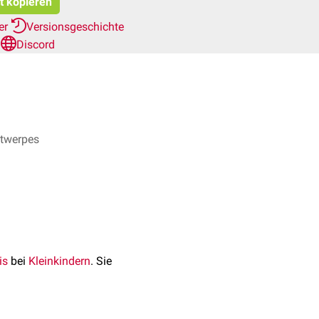
at kopieren
her
Versionsgeschichte
n
Discord
ntwerpes
is
bei
Kleinkindern
. Sie