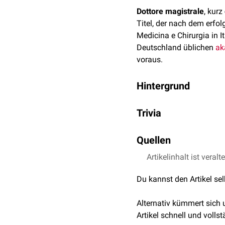
Dottore magistrale
, kurz
Titel, der nach dem erfol
Medicina e Chirurgia in It
Deutschland üblichen
ak
voraus.
Hintergrund
Eine separate Promotionsl
Trivia
abgeschlossenen
Staat
Auch wenn im deutschspra
Berufsdoktorgrade dürfen
Quellen
in Italien die nach der 
Berufsdoktorgrad in ein
Herkunftszusatz entfalle
1,0
1,1
Artikelinhalt ist veralt
↑
Grüne Fraktio
Falschmünzerei eines 
Der Versuch, die Übersetz
Du kannst den Artikel se
verfolgen.
, abgeru
), verstößt gegen die ge
↑
Università degli Stu
[
3
]
Deutschland.
Die bei e
Alternativ kümmert sich
↑
Ministerium für Wi
[
1
]
werden.
Artikel schnell und vollst
ausländischer Grade,