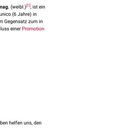
[
1
]
 mag.
(weibl.)
, ist ein
unico (6 Jahre) in
 im Gegensatz zum in
luss einer
Promotion
utschland dem
 anzutreffen ist, werden
ührt werden. Wurde der
geschrieben.
sonst obligatorische
demischen
gen unnachsichtig
 führen (
Brennerdoktor
nd Bezeichnungen in
12.2024
er Dr. verwechselt
ben helfen uns, den
 zur Führung