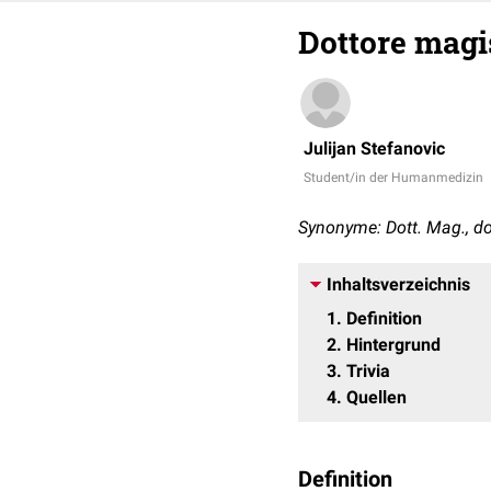
Dottore magi
Julijan Stefanovic
Student/in der Humanmedizin
Synonyme: Dott. Mag., do
Inhaltsverzeichnis
1
Definition
2
Hintergrund
3
Trivia
4
Quellen
Definition