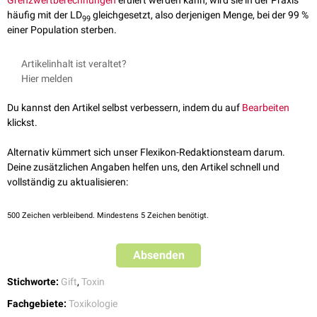
Grenzwertberechnungen
eruiert werden kann, wird sie in der Praxis
häufig mit der LD
gleichgesetzt, also derjenigen Menge, bei der 99 %
99
einer Population sterben.
Artikelinhalt ist veraltet?
Hier melden
Du kannst den Artikel selbst verbessern, indem du auf
Bearbeiten
klickst.
Alternativ kümmert sich unser Flexikon-Redaktionsteam darum.
Deine zusätzlichen Angaben helfen uns, den Artikel schnell und
vollständig zu aktualisieren:
500
Zeichen verbleibend. Mindestens 5 Zeichen benötigt.
Absenden
Stichworte:
Gift
,
Toxin
Fachgebiete:
Toxikologie