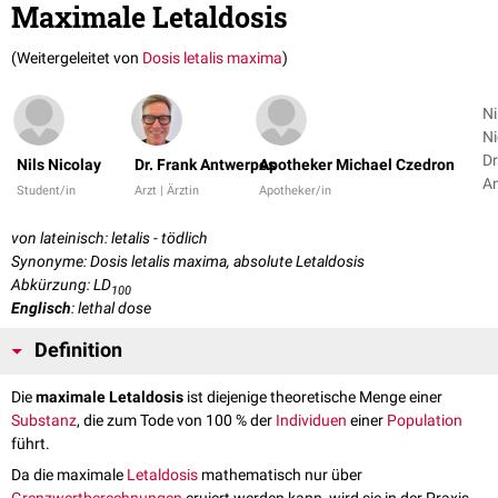
Maximale Letaldosis
(Weitergeleitet von
Dosis letalis maxima
)
Ni
Ni
Dr
Nils Nicolay
Dr. Frank Antwerpes
Apotheker Michael Czedron
A
Student/in
Arzt | Ärztin
Apotheker/in
+ 
von lateinisch: letalis - tödlich
Synonyme: Dosis letalis maxima, absolute Letaldosis
Abkürzung: LD
100
Englisch
: lethal dose
Definition
Die
maximale Letaldosis
ist diejenige theoretische Menge einer
Substanz
, die zum Tode von 100 % der
Individuen
einer
Population
führt.
Da die maximale
Letaldosis
mathematisch nur über