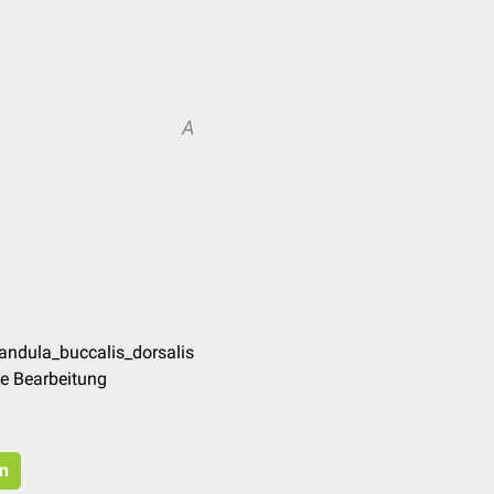
A
andula_buccalis_dorsalis
te Bearbeitung
en