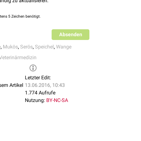
ändig zu aktualisieren:
tens 5 Zeichen benötigt.
Absenden
e
,
Mukös
,
Serös
,
Speichel
,
Wange
Veterinärmedizin
Letzter Edit:
sem Artikel
13.06.2016, 10:43
1.774 Aufrufe
Nutzung:
BY-NC-SA