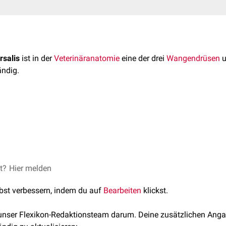
rsalis
ist in der
Veterinäranatomie
eine der drei
Wangendrüsen
u
ndig.
rsalis kommt bei allen
Haussäugetieren
vor, jedoch wird sie be
zygomatica
bezeichnet. Sie ist im Bereich des
Oberkiefers
lokalisi
gebildet.
sind die Backendrüsen sogenannte gemischte
Drüsen
, weshalb
esen Tieren gemischtes
Sekret
produziert. Bei den übrigen Haussä
rüse aufgrund ihrer Sekretproduktion zu den
mukösen
Drüen gez
et?
, Hans Geyer, and Uwe Gille, eds. Anatomie für die Tiermedizin.
Hier melden
lbst verbessern, indem du auf
Bearbeiten
klickst.
 unser Flexikon-Redaktionsteam darum. Deine zusätzlichen Anga