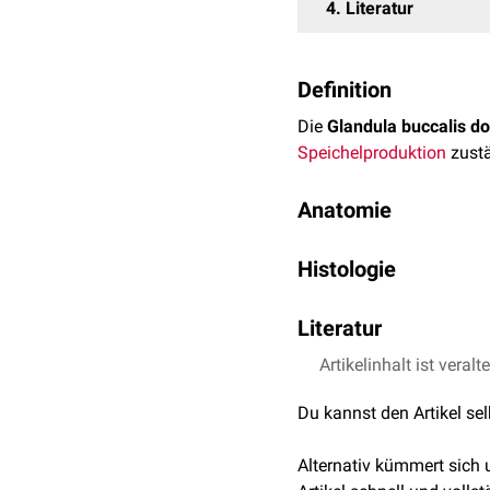
4
Literatur
Definition
Die
Glandula buccalis do
Speichelproduktion
zustä
Anatomie
Die Glandula buccalis do
Histologie
gesondert als
Glandula 
unterschiedlich groß aus
Beim
Pferd
und
Schwein
Literatur
buccalis dorsalis bei di
hintere Wangenspeicheld
Artikelinhalt ist veralt
Salomon, Franz-Viktor
Du kannst den Artikel se
Alternativ kümmert sich