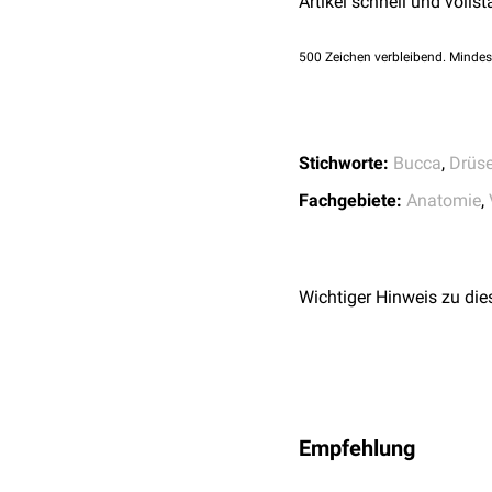
Artikel schnell und vollst
500
Zeichen verbleibend. Mindes
Stichworte:
Bucca
,
Drüs
Fachgebiete:
Anatomie
,
Wichtiger Hinweis zu die
Empfehlung