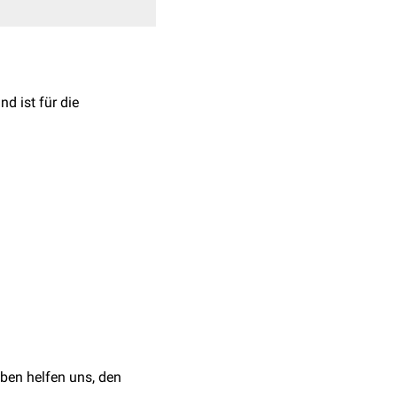
nd ist für die
im
Fleischfresser
ert und tierartlich
 auch die Glandula
ugetieren wird die
ählt.
 Enke, 2008.
ben helfen uns, den