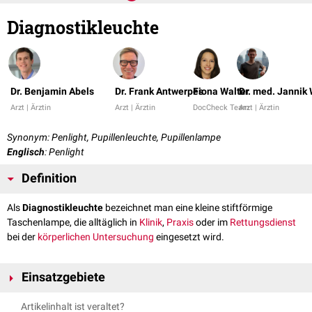
Diagnostikleuchte
Dr. Benjamin Abels
Dr. Frank Antwerpes
Fiona Walter
Dr. med. Jannik 
Arzt | Ärztin
Arzt | Ärztin
DocCheck Team
Arzt | Ärztin
Synonym: Penlight, Pupillenleuchte, Pupillenlampe
Englisch
: Penlight
Definition
Als
Diagnostikleuchte
bezeichnet man eine kleine stiftförmige
Taschenlampe, die alltäglich in
Klinik
,
Praxis
oder im
Rettungsdienst
bei der
körperlichen Untersuchung
eingesetzt wird.
Einsatzgebiete
Die Diagnostikleuchte ist ein wichtiges Utensil für die
körperliche
Artikelinhalt ist veraltet?