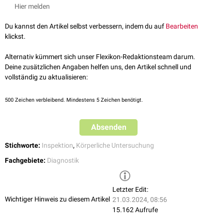
Untersuchung
und wird zur Prüfung der
Pupillenreaktion
oder der
Hier melden
Ausleuchtung von
Körperhöhlen
(z.B.
Inspektion
von
Mund
und
Rachen
)
eingesetzt.
Du kannst den Artikel selbst verbessern, indem du auf
Bearbeiten
Sie strahlt ein helles, gezieltes Licht aus und wird mit normalen oder
klickst.
aufladbaren Batterien betrieben. Dank ihres Formats ist sie ideal
geeignet für die
Kitteltasche
.
Alternativ kümmert sich unser Flexikon-Redaktionsteam darum.
Deine zusätzlichen Angaben helfen uns, den Artikel schnell und
vollständig zu aktualisieren:
500
Zeichen verbleibend. Mindestens 5 Zeichen benötigt.
Absenden
Stichworte:
Inspektion
,
Körperliche Untersuchung
Fachgebiete:
Diagnostik
Letzter Edit:
Wichtiger Hinweis zu diesem Artikel
21.03.2024, 08:56
15.162 Aufrufe