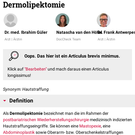
Dermolipektomie
Dr. med. Ibrahim Güler
Natascha van den Höfel
Dr. Frank Antwerpe
Arzt | Ärztin
DocCheck Team
Arzt | Ärztin
Oops. Das hier ist ein Articulus brevis minimus.
Klick auf
"Bearbeiten"
und mach daraus einen Articulus
longissimus!
Synonym: Hautstraffung
Definition
Als
Dermolipektomie
bezeichnet man die im Rahmen der
postbariatrischen Wiederherstellungschirurgie
medizinisch indizierten
Hautstraffungseingriffe. Sie können eine
Mastopexie
, eine
Abdominoplastik
sowie Oberarm- bzw. Oberschenkelstraffungen