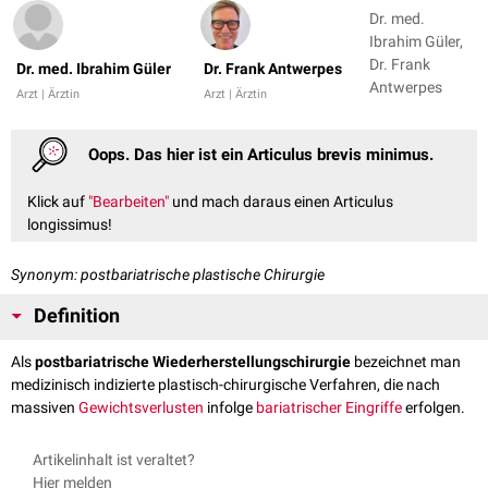
Dr. med.
Ibrahim Güler,
Dr. Frank
Dr. med. Ibrahim Güler
Dr. Frank Antwerpes
Antwerpes
Arzt | Ärztin
Arzt | Ärztin
Oops. Das hier ist ein Articulus brevis minimus.
Klick auf
"Bearbeiten"
und mach daraus einen Articulus
longissimus!
Synonym: postbariatrische plastische Chirurgie
Definition
Als
postbariatrische Wiederherstellungschirurgie
bezeichnet man
medizinisch indizierte plastisch-chirurgische Verfahren, die nach
massiven
Gewichtsverlusten
infolge
bariatrischer Eingriffe
erfolgen.
Artikelinhalt ist veraltet?
Hier melden