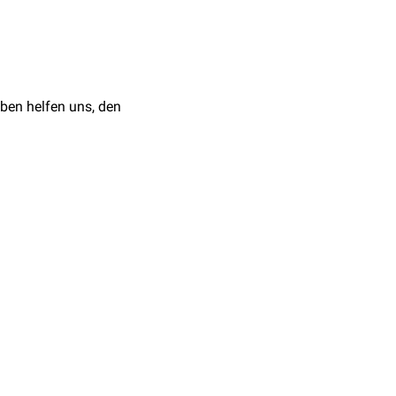
en der Cuticula
sammen mit dem
der Nagelplatte entlang
ben helfen uns, den