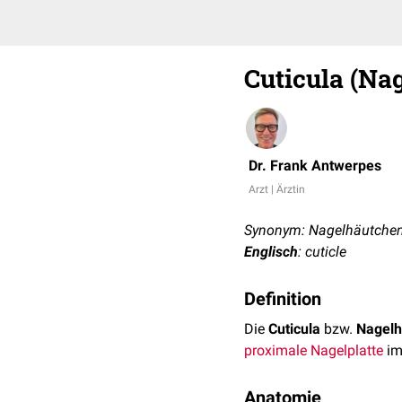
Cuticula (Nag
Dr. Frank Antwerpes
Arzt | Ärztin
Synonym: Nagelhäutchen
Englisch
: cuticle
Definition
Die
Cuticula
bzw.
Nagelh
proximale
Nagelplatte
im
Anatomie