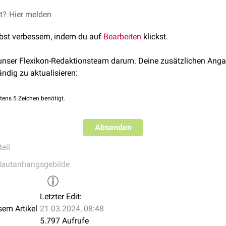
ngang der
et?
Hier melden
Nageltasche
in das
Eponychium
über, aus dem die Zell
n der Nagelplatte ist sie mit dem
Perionychium
verbunden. Zu
lbst verbessern, indem du auf
Bearbeiten
klickst.
ium bildet die Cuticula so eine halbkreisförmige Versiegelung 
 unser Flexikon-Redaktionsteam darum. Deine zusätzlichen Anga
ändig zu aktualisieren:
tens 5 Zeichen benötigt.
Absenden
eil
Hautanhangsgebilde
Letzter Edit:
sem Artikel
21.03.2024, 08:48
5.797 Aufrufe