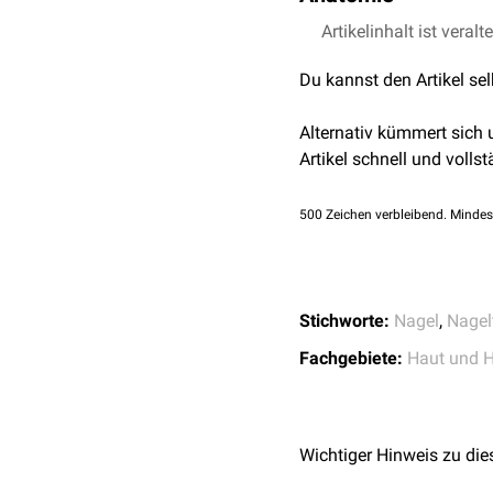
Die Cuticula geht am Ei
Artikelinhalt ist veralt
stammen. Zu beiden Seite
Du kannst den Artikel se
Perionychium und Eponych
des
Nagelwalls
.
Alternativ kümmert sich
Artikel schnell und vollst
500
Zeichen verbleibend. Mindes
Stichworte:
Nagel
,
Nagelt
Fachgebiete:
Haut und 
Wichtiger Hinweis zu die