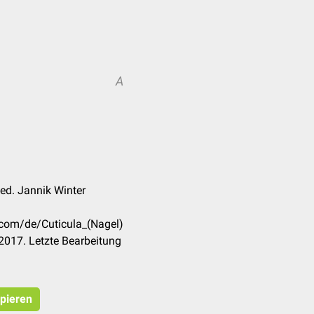
A
A
med. Jannik Winter
.com/de/Cuticula_(Nagel)
2017. Letzte Bearbeitung
opieren