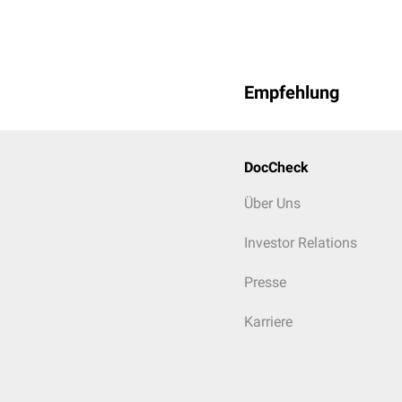
Empfehlung
DocCheck
Über Uns
Investor Relations
Presse
Karriere