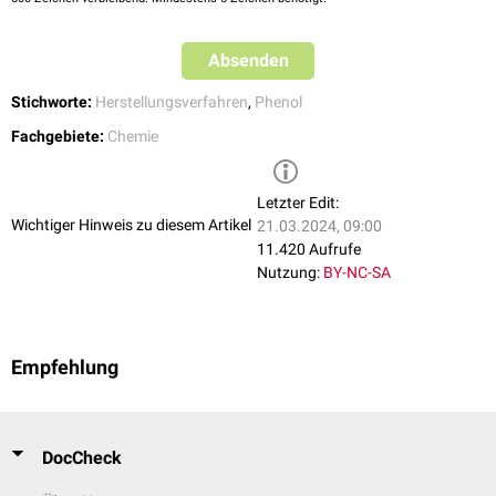
Absenden
Stichworte:
Herstellungsverfahren
,
Phenol
Fachgebiete:
Chemie
Letzter Edit:
Wichtiger Hinweis zu diesem Artikel
21.03.2024, 09:00
Erzeugung des Cumol-Radikals (Initiation)
11.420 Aufrufe
Ein Phenylradikal greift das
Cumol
radikalisch an, wodurch ein Cumol-
Nutzung:
BY-NC-SA
Radikal entsteht:
Empfehlung
DocCheck