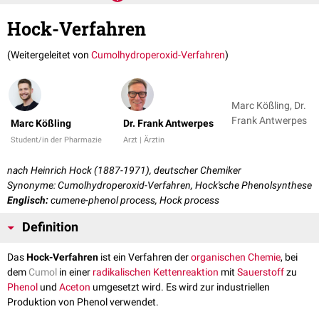
Hock-Verfahren
(Weitergeleitet von
Cumolhydroperoxid-Verfahren
)
Marc Kößling, Dr.
Frank Antwerpes
Marc Kößling
Dr. Frank Antwerpes
Student/in der Pharmazie
Arzt | Ärztin
nach Heinrich Hock (1887-1971), deutscher Chemiker
Synonyme: Cumolhydroperoxid-Verfahren, Hock'sche Phenolsynthese
Englisch:
cumene-phenol process, Hock process
Definition
Das
Hock-Verfahren
ist ein Verfahren der
organischen Chemie
, bei
dem
Cumol
in einer
radikalischen Kettenreaktion
mit
Sauerstoff
zu
Phenol
und
Aceton
umgesetzt wird. Es wird zur industriellen
Produktion von Phenol verwendet.