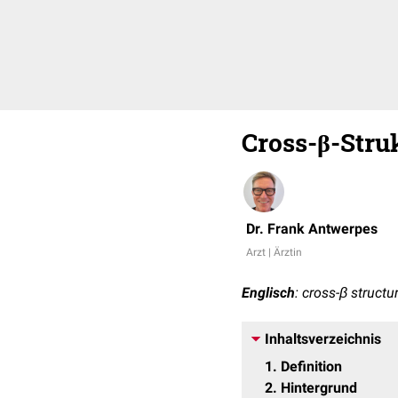
Cross-β-Stru
Dr. Frank Antwerpes
Arzt | Ärztin
Englisch
: cross-β structu
Inhaltsverzeichnis
1
Definition
2
Hintergrund