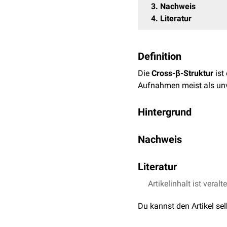
3
Nachweis
4
Literatur
Definition
Die
Cross-β-Struktur
ist
Aufnahmen meist als unv
Hintergrund
Das Grundelement der Cr
Nachweis
aufweisen. Sie formen d
einem flexiblen
äquatori
Das Vorhandensein einer 
Amyloide. In diesem Arra
Literatur
Ihren Namen verdankt die
ihnen geformten Faser. St
Artikelinhalt ist veralt
Meinhardt et al.
Path
Fändrich M.
On the st
Du kannst den Artikel se
Sci. 2007 Aug;64(16