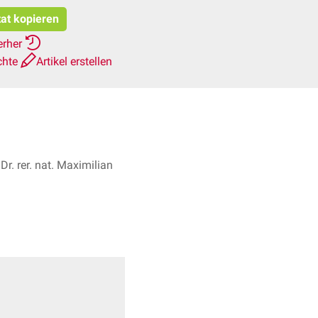
tat kopieren
erher
chte
Artikel erstellen
Dr. rer. nat. Maximilian