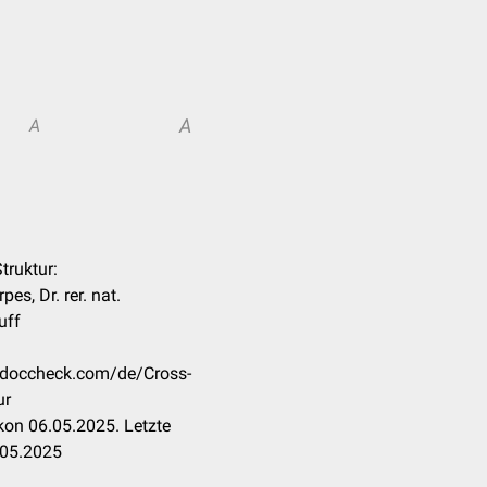
A
A
Struktur:
es, Dr. rer. nat.
uff
n.doccheck.com/de/Cross-
ur
kon 06.05.2025. Letzte
.05.2025