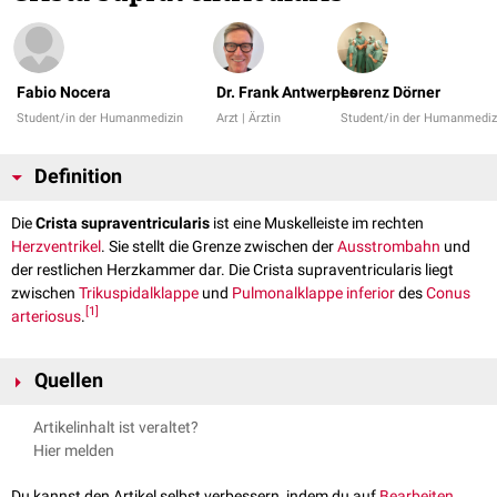
Fabio Nocera
Dr. Frank Antwerpes
Lorenz Dörner
Student/in der Humanmedizin
Arzt | Ärztin
Student/in der Humanmediz
Definition
Die
Crista supraventricularis
ist eine Muskelleiste im rechten
Herzventrikel
. Sie stellt die Grenze zwischen der
Ausstrombahn
und
der restlichen Herzkammer dar. Die Crista supraventricularis liegt
zwischen
Trikuspidalklappe
und
Pulmonalklappe
inferior
des
Conus
[
1
]
arteriosus
.
Quellen
↑
Herz: Aufbau und Lagebeziehungen, Thieme Verlag
, abgerufen
Artikelinhalt ist veraltet?
am 26.11.2021
Hier melden
Du kannst den Artikel selbst verbessern, indem du auf
Bearbeiten