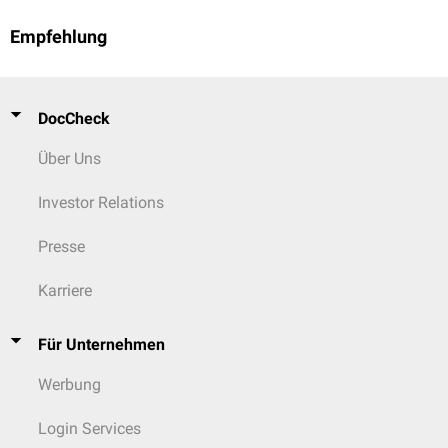
Empfehlung
DocCheck
Über Uns
Investor Relations
Presse
Karriere
Für Unternehmen
Werbung
Login Services