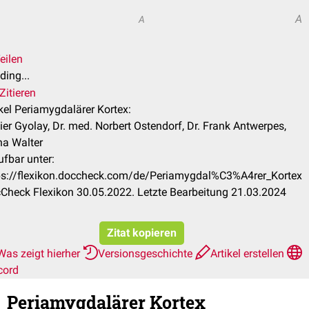
A
A
eilen
ding...
Zitieren
ikel Periamygdalärer Kortex:
vier Gyolay, Dr. med. Norbert Ostendorf, Dr. Frank Antwerpes,
na Walter
ufbar unter:
ps://flexikon.doccheck.com/de/Periamygdal%C3%A4rer_Kortex
Check Flexikon 30.05.2022. Letzte Bearbeitung 21.03.2024
Zitat kopieren
Was zeigt hierher
Versionsgeschichte
Artikel erstellen
cord
Periamygdalärer Kortex