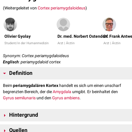
(Weitergeleitet von
Cortex periamygdaloideus
)
Olivier Gyolay
Dr. med. Norbert Ostendorf
Dr. Frank Antw
Student/in der Humanmedizin
Arzt | Ärztin
Arzt | Ärztin
Synonym: Cortex periamygdaloideus
Englisch
: periamygdaloid cortex
Definition
Beim
periamygdalären Kortex
handelt es sich um einen unscharf
begrenzten Bereich, der die
Amygdala
umgibt. Er beinhaltet den
Gyrus semilunaris
und den
Gyrus ambiens
.
Hintergrund
Der periamygdaläre Kortex ist an der
Geruchswahrnehmung
beteiligt. Es
Quellen
handelt sich um ein Projektionsareal der
Stria olfactoria lateralis
.