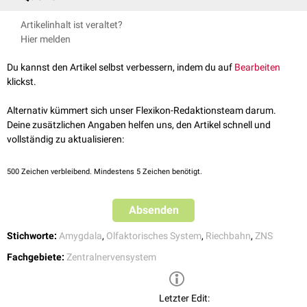
SpringerMedizin - Anatomie: Großhirn
, abgerufen am 30.05.2022
Artikelinhalt ist veraltet?
Schünke et al. Prometheus - Lernatlas der Anatomie, Thieme - Verlag,
Hier melden
4. Auflage
Du kannst den Artikel selbst verbessern, indem du auf
Bearbeiten
klickst.
Alternativ kümmert sich unser Flexikon-Redaktionsteam darum.
Deine zusätzlichen Angaben helfen uns, den Artikel schnell und
vollständig zu aktualisieren:
500
Zeichen verbleibend. Mindestens 5 Zeichen benötigt.
Absenden
Stichworte:
Amygdala
,
Olfaktorisches System
,
Riechbahn
,
ZNS
Fachgebiete:
Zentralnervensystem
Letzter Edit: