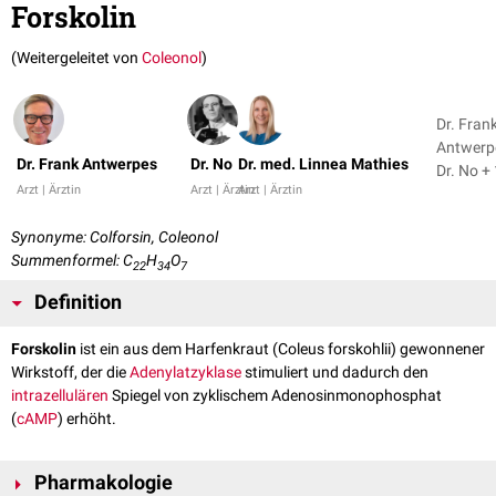
Forskolin
(Weitergeleitet von
Coleonol
)
Dr. Fran
Antwerp
Dr. Frank Antwerpes
Dr. No
Dr. med. Linnea Mathies
Dr. No
Arzt | Ärztin
Arzt | Ärztin
Arzt | Ärztin
Synonyme: Colforsin, Coleonol
Summenformel: C
H
O
22
34
7
Definition
Forskolin
ist ein aus dem Harfenkraut (Coleus forskohlii) gewonnener
Wirkstoff, der die
Adenylatzyklase
stimuliert und dadurch den
intrazellulären
Spiegel von zyklischem Adenosinmonophosphat
(
cAMP
) erhöht.
Pharmakologie