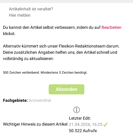
Chemisch gesehen handelt es sich bei Forskolin um ein
Diterpen
vom
Artikelinhalt ist veraltet?
Labdan-Typ. Die Wirkungen von Forskolin beim Menschen befinden sich
Hier melden
zur Zeit in klinischer Prüfung. Forskolin wirkt
vasodilatierend
und
dadurch blutdrucksenkend. Beim
Glaukom
kann Forskolin den
Du kannst den Artikel selbst verbessern, indem du auf
Bearbeiten
intraokulären
Druck senken, da es Enzyme stimuliert, die für den
klickst.
Flüssigkeitstransport aus dem
Auge
wichtig sind.
Eine weitere interessante Indikation ist die
topische
Anwendung auf der
Alternativ kümmert sich unser Flexikon-Redaktionsteam darum.
Haut
. Hier steigerte Forskolin im Tierexperiment durch direkte
Deine zusätzlichen Angaben helfen uns, den Artikel schnell und
Stimulation des
Rezeptorproteins
MC1R
der
Melanozyten
die
vollständig zu aktualisieren:
Melaninproduktion
. Bei mutierten Nacktmäusen konnte durch Auftrag
von Forskolin eine fast schwarze Hautfarbe und damit eine hohe
500
Zeichen verbleibend. Mindestens 5 Zeichen benötigt.
Widerstandfähigkeit der Haut gegenüber
UV-Strahlung
erzielt werden.
Absenden
Fachgebiete:
Arzneimittel
Letzter Edit:
Wichtiger Hinweis zu diesem Artikel
21.04.2026, 16:25
50.522 Aufrufe