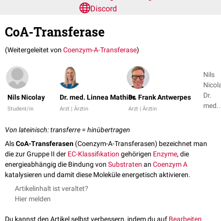
Discord
CoA-Transferase
(Weitergeleitet von
Coenzym-A-Transferase
)
Nils
Nicola
Dr.
Nils Nicolay
Dr. med. Linnea Mathies
Dr. Frank Antwerpes
med.
Student/in
Arzt | Ärztin
Arzt | Ärztin
Linne
Mathi
Von lateinisch: transferre = hinübertragen
+ 1
Als
CoA-Transferasen
(Coenzym-A-Transferasen) bezeichnet man
die zur Gruppe II der
EC-Klassifikation
gehörigen
Enzyme
, die
energieabhängig die Bindung von
Substraten
an
Coenzym A
katalysieren und damit diese Moleküle energetisch aktivieren.
Artikelinhalt ist veraltet?
Hier melden
Du kannst den Artikel selbst verbessern, indem du auf
Bearbeiten