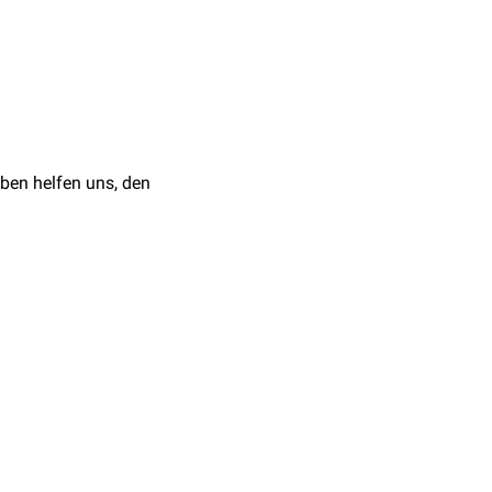
Hüftkopf gelegt. Sobald
paedic Journal of Sports
ben helfen uns, den