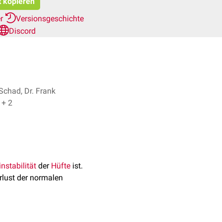
t kopieren
er
Versionsgeschichte
Discord
Schad, Dr. Frank
Antwerpes + 2
nstabilität
der
Hüfte
ist.
rlust der normalen