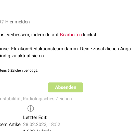
rizität wird auf der radiologischen Aufnahme ein Kreis um den 
ht vollständig ausfüllt, gilt dies als positives Cliff Sign.
et?
Cliff Sign: A New Radiographic Sign of Hip Instability
Hier melden
, Ortho
lbst verbessern, indem du auf
Bearbeiten
klickst.
 unser Flexikon-Redaktionsteam darum. Deine zusätzlichen Anga
ändig zu aktualisieren:
tens 5 Zeichen benötigt.
Absenden
nstabilität
,
Radiologisches Zeichen
Letzter Edit:
sem Artikel
28.02.2023, 18:52