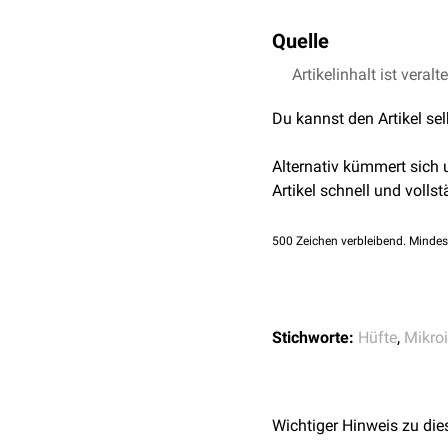
Zur Beurteilung der Sphä
Quelle
der Hüftkopf den Kreis nic
Artikelinhalt ist veralt
Packer J.D. et al.,
The 
Medicine, 2018, 6(11)
Du kannst den Artikel se
Alternativ kümmert sich
Artikel schnell und vollst
500
Zeichen verbleibend. Mindes
Stichworte:
Hüfte
,
Mikroi
Wichtiger Hinweis zu die