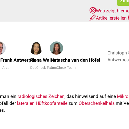
Zita
Was zeigt hierh
Artikel erstellen
Christoph 
. Frank Antwerpes
Fiona Walter
Natascha van den Höfel
 | Ärztin
DocCheck Team
DocCheck Team
 man ein
radiologisches Zeichen
, das hinweisend auf eine
Mikroi
Abfall der
lateralen
Hüftkopfanteile
zum
Oberschenkelhals
mit Ve
es.