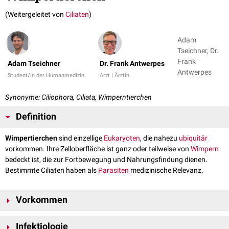
(Weitergeleitet von
Ciliaten
)
Adam
Tseichner, Dr.
Frank
Adam Tseichner
Dr. Frank Antwerpes
Antwerpes
Student/in der Humanmedizin
Arzt | Ärztin
Synonyme: Ciliophora, Ciliata, Wimperntierchen
Definition
Wimpertierchen
sind einzellige
Eukaryoten
, die nahezu
ubiquitär
vorkommen. Ihre Zelloberfläche ist ganz oder teilweise von
Wimpern
bedeckt ist, die zur Fortbewegung und Nahrungsfindung dienen.
Bestimmte Ciliaten haben als
Parasiten
medizinische Relevanz.
Vorkommen
Wimpertierchen kommen im Süß- und Salzwasser sowie im Erdboden
Infektiologie
vor.