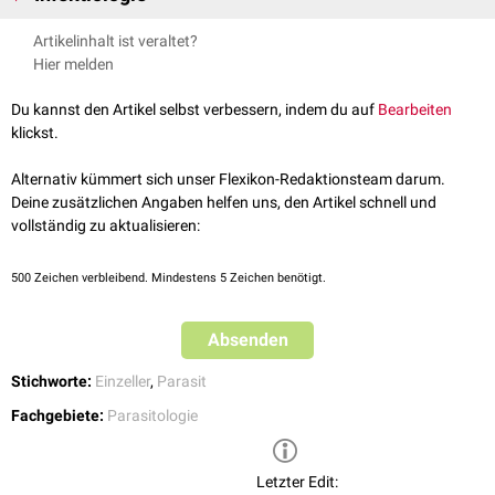
Der Befall eines Menschen ist durch
kontaminierte
Nahrung oder Wasser
Artikelinhalt ist veraltet?
möglich. Die Parasiten befallen den Verdauungstrakt und machen sich
Hier melden
durch
Durchfälle
bemerkbar. Ein starker Befall kann auch
Schleimhautulzera
und hervorrufen. Therapeutisch werden u.a.
Du kannst den Artikel selbst verbessern, indem du auf
Bearbeiten
Metronidazol
oder
Tetrazykline
eingesetzt.
klickst.
Alternativ kümmert sich unser Flexikon-Redaktionsteam darum.
Deine zusätzlichen Angaben helfen uns, den Artikel schnell und
vollständig zu aktualisieren:
500
Zeichen verbleibend. Mindestens 5 Zeichen benötigt.
Absenden
Stichworte:
Einzeller
,
Parasit
Fachgebiete:
Parasitologie
Letzter Edit: