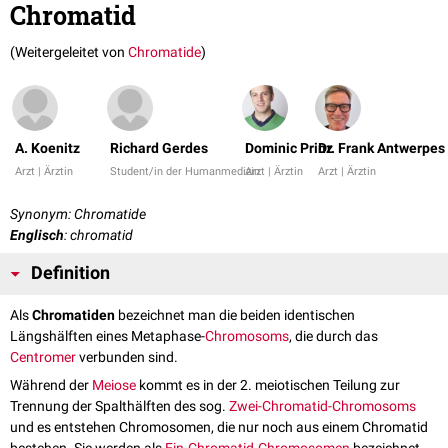
Chromatid
(Weitergeleitet von
Chromatide
)
A. Koenitz
Richard Gerdes
Dominic Prinz
Dr. Frank Antwerpes
Arzt | Ärztin
Student/in der Humanmedizin
Arzt | Ärztin
Arzt | Ärztin
Synonym: Chromatide
Englisch
: chromatid
Definition
Als
Chromatiden
bezeichnet man die beiden identischen
Längshälften eines Metaphase-
Chromosoms
, die durch das
Centromer
verbunden sind.
Während der
Meiose
kommt es in der 2. meiotischen Teilung zur
Trennung der Spalthälften des sog.
Zwei-Chromatid-Chromosoms
und es entstehen Chromosomen, die nur noch aus einem Chromatid