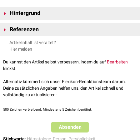
Hintergrund
Huber ist Gründer, und Vorstandsmitglied des führenden europäischen
Referenzen
Forschungsnetzwerks für
Krebsimmuntherapien
(
CIMT
), dessen
Präsident er auch war. Er ist Mitbegründer der Firmen
BioNTech
und
CV Christoph Huber
Artikelinhalt ist veraltet?
Ganymed Pharmaceuticals
.
Hier melden
Du kannst den Artikel selbst verbessern, indem du auf
Bearbeiten
klickst.
Alternativ kümmert sich unser Flexikon-Redaktionsteam darum.
Deine zusätzlichen Angaben helfen uns, den Artikel schnell und
vollständig zu aktualisieren:
500
Zeichen verbleibend. Mindestens 5 Zeichen benötigt.
Absenden
Stichworte:
Hämatologe
,
Person
,
Persönlichkeit