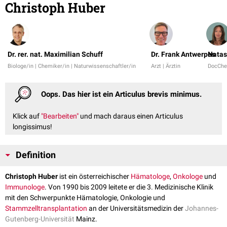
Christoph Huber
Dr. rer. nat. Maximilian Schuff
Dr. Frank Antwerpes
Natas
Biologe/in | Chemiker/in | Naturwissenschaftler/in
Arzt | Ärztin
DocChe
Oops. Das hier ist ein Articulus brevis minimus.
Klick auf
"Bearbeiten"
und mach daraus einen Articulus
longissimus!
Definition
Christoph Huber
ist ein österreichischer
Hämatologe
,
Onkologe
und
Immunologe
. Von 1990 bis 2009 leitete er die 3. Medizinische Klinik
mit den Schwerpunkte Hämatologie, Onkologie und
Stammzelltransplantation
an der Universitätsmedizin der
Johannes-
Gutenberg-Universität
Mainz.