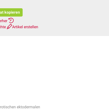
tat kopieren
erher
chte
Artikel erstellen
rotischen ektodermalen