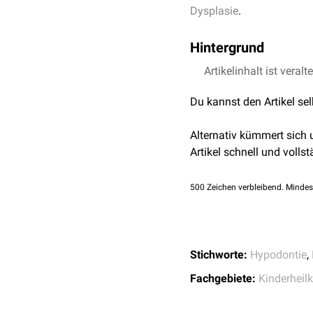
Dysplasie
.
Hintergrund
Beim Christ-Siemens-Tou
Artikelinhalt ist veralt
Nägel
,
Schweiß
- und
Tal
Du kannst den Artikel se
(
Hypohidrose
), verminde
Alternativ kümmert sich
Artikel schnell und vollst
500
Zeichen verbleibend. Mindes
Stichworte:
Hypodontie
,
Fachgebiete:
Kinderheil