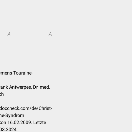
A
A
iemens-Touraine-
Frank Antwerpes, Dr. med.
ch
n.doccheck.com/de/Christ-
ine-Syndrom
on 16.02.2009. Letzte
.03.2024