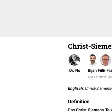
Christ-Siem
Dr. No
Bijan Fink
Dr. F
Arzt | Ärztin
Arzt | Är
Englisch
: Christ-Siemen
Definition
Das
Christ-Siemens-To