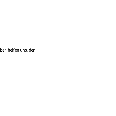
nhangsgebilde
(
Haare
,
erte Schweißbildung
 Zähne (
Hypodontie
).
ben helfen uns, den