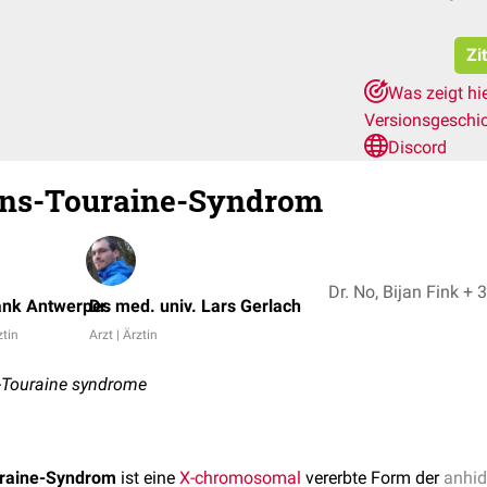
Zi
Was zeigt hi
Versionsgeschi
Discord
ens-Touraine-Syndrom
Dr. No, Bijan Fink + 3
rank Antwerpes
Dr. med. univ. Lars Gerlach
ztin
Arzt | Ärztin
s-Touraine syndrome
uraine-Syndrom
ist eine
X-chromosomal
vererbte Form der
anhid