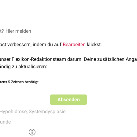
raine-Syndrom sind vor allem die
et?
Hier melden
Zähne
, die
Haut
und die
Hauta
gdrüsen
) betroffen. Als Leitsymptome finden sich eine vermind
lbst verbessern, indem du auf
Bearbeiten
klickst.
rte Behaarung (
Hypotrichose
) und missgestaltete bzw. fehlende
 unser Flexikon-Redaktionsteam darum. Deine zusätzlichen Anga
ändig zu aktualisieren:
tens 5 Zeichen benötigt.
Absenden
Hypohidrose
,
Systemdysplasie
kunde